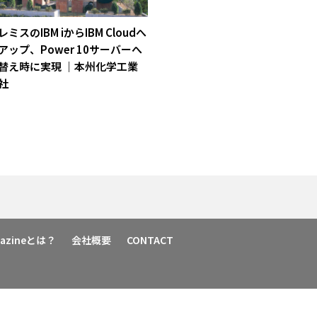
ミスのIBM iからIBM Cloudへ
アップ、Power 10サーバーへ
替え時に実現 ｜本州化学工業
社
agazineとは？
会社概要
CONTACT