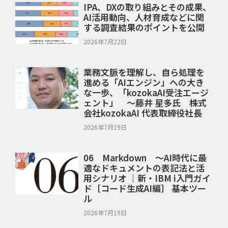
IPA、DXの取り組みとその成果、
AI活用動向、人材育成などに関
する調査結果のポイントを公開
2026年7月22日
業務文脈を理解し、自ら処理を
進める「AIエンジン」への大き
な一歩、「kozokaAI受注エージ
ェント」 ～藤井 星多氏 株式
会社kozokaAI 代表取締役社長
2026年7月19日
06 Markdown ～AI時代に最
適なドキュメントの表記法と活
用シナリオ ｜新・IBM i入門ガイ
ド［コード生成AI編］ 基本ツー
ル
2026年7月19日