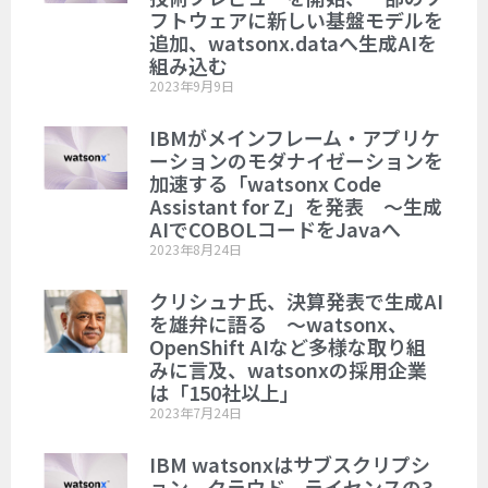
フトウェアに新しい基盤モデルを
追加、watsonx.dataへ生成AIを
組み込む
2023年9月9日
IBMがメインフレーム・アプリケ
ーションのモダナイゼーションを
加速する「watsonx Code
Assistant for Z」を発表 ～生成
AIでCOBOLコードをJavaへ
2023年8月24日
クリシュナ氏、決算発表で生成AI
を雄弁に語る ～watsonx、
OpenShift AIなど多様な取り組
みに言及、watsonxの採用企業
は「150社以上」
2023年7月24日
IBM watsonxはサブスクリプシ
ョン、クラウド、ライセンスの3