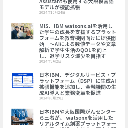
Assistantも使用する大規模言語
モデルが機能拡張
2024年10月24日
MIS、IBM watsonx.aiを活用し
た学生の成長を支援するプラット
フォームを教育機関向けに提供開
始 ～AIによる数値データや文章
解析で学生生活のQOLを向上
し、退学リスク減少を目指す
2024年5月2日
日本IBM、デジタルサービス・プ
ラットフォーム（DSP）に生成AI
拡張機能を追加し、金融機関の生
成AI導入と業務変革を促進
2024年3月29日
日本IBMや大阪国際がんセンター
ら三者が、 watsonxを活用した
リアルタイム創薬プラットフォー