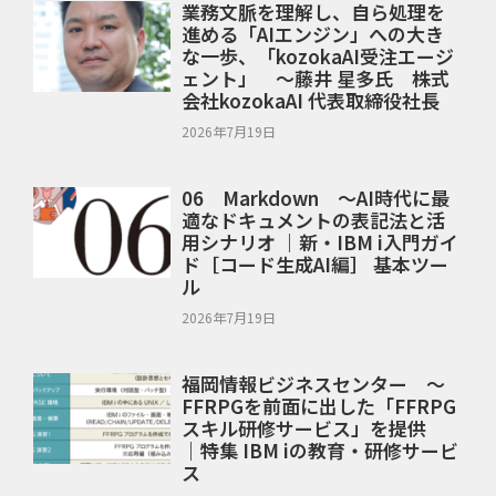
業務文脈を理解し、自ら処理を
進める「AIエンジン」への大き
な一歩、「kozokaAI受注エージ
ェント」 ～藤井 星多氏 株式
会社kozokaAI 代表取締役社長
2026年7月19日
06 Markdown ～AI時代に最
適なドキュメントの表記法と活
用シナリオ ｜新・IBM i入門ガイ
ド［コード生成AI編］ 基本ツー
ル
2026年7月19日
福岡情報ビジネスセンター ～
FFRPGを前面に出した「FFRPG
スキル研修サービス」を提供
｜特集 IBM iの教育・研修サービ
ス