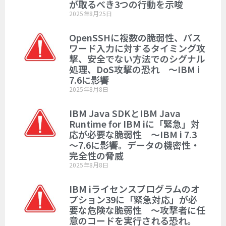
が取るべき3つの行動を示唆
2025年8月25日
OpenSSHに複数の脆弱性、パス
ワード入力に対するタイミング攻
撃、安全でない方法でのシグナル
処理、DoS攻撃の恐れ ～IBM i
7.6に影響
2025年8月8日
IBM Java SDKとIBM Java
Runtime for IBM iに「緊急」対
応が必要な脆弱性 ～IBM i 7.3
～7.6に影響。データの機密性・
完全性の脅威
2025年8月8日
IBM iライセンスプログラムのオ
プション39に「緊急対応」が必
要な危険な脆弱性 ～攻撃者に任
意のコードを実行される恐れ。