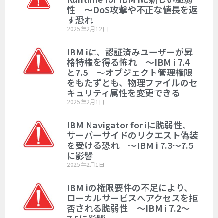
性 ～DoS攻撃や不正な値長を返
す恐れ
2025年2月12日
IBM iに、認証済みユーザーが昇
格特権を得る怖れ ～IBM i 7.4
と7.5 ～オブジェクト管理権限
をもたずとも、物理ファイルのセ
キュリティ属性を変更できる
2025年2月1日
IBM Navigator for iに脆弱性、
サーバーサイドのリクエスト偽装
を受ける恐れ ～IBM i 7.3～7.5
に影響
2025年2月1日
IBM iの権限要件の不足により、
ローカルサービスへアクセスを拒
否される脆弱性 ～IBM i 7.2～