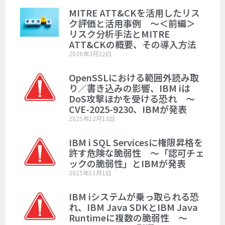
MITRE ATT&CKを活用したリス
ク評価と活用事例 ～＜前編＞
リスク分析手法とMITRE
ATT&CKの概要、その導入方法
2026年3月22日
OpenSSLにおける範囲外読み取
り／書き込みの影響、IBM iは
DoS攻撃ほかを受ける恐れ ～
CVE-2025-9230、IBMが発表
2025年12月13日
IBM i SQL Servicesに権限昇格を
許す危険な脆弱性 ～「認可チェ
ックの脆弱性」とIBMが発表
2025年11月1日
IBM iシステムが乗っ取られる恐
れ、IBM Java SDKとIBM Java
Runtimeに複数の脆弱性 ～