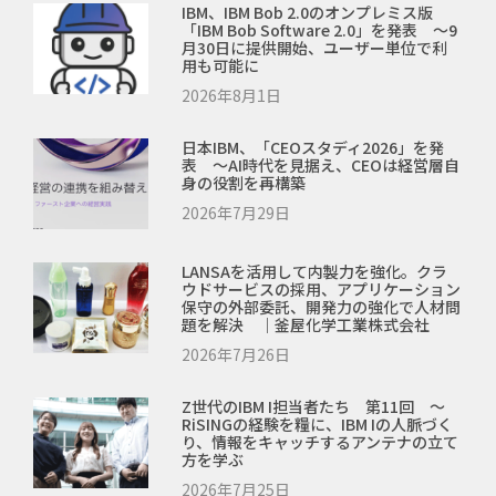
IBM、IBM Bob 2.0のオンプレミス版
「IBM Bob Software 2.0」を発表 ～9
月30日に提供開始、ユーザー単位で利
用も可能に
2026年8月1日
日本IBM、「CEOスタディ2026」を発
表 ～AI時代を見据え、CEOは経営層自
身の役割を再構築
2026年7月29日
LANSAを活用して内製力を強化。クラ
ウドサービスの採用、アプリケーション
保守の外部委託、開発力の強化で人材問
題を解決 ｜釜屋化学工業株式会社
2026年7月26日
Z世代のIBM I担当者たち 第11回 ～
RiSINGの経験を糧に、IBM Iの人脈づく
り、情報をキャッチするアンテナの立て
方を学ぶ
2026年7月25日