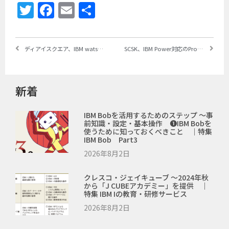
Twitter
Facebook
Email
共
有
ディアイスクエア、IBM watsonx.aiを活用したコールセンター・オペレーターを支援するAIサービスを提供開始 ～AIを組み込んだ「EasyAnswer JINN/RAG-Opt」で、コールセンター業務の生産性を向上
SCSK、IBM Power対応のProActive C4を含む既存アプリケーション3種を統合し、AIセントリックな「PROACTIVE」を発表 ～業務・業界特化型AI「PROACTIVE AI」が中核
新着
IBM Bobを活用するためのステップ ～事
前知識・設定・基本操作 ❶IBM Bobを
使うために知っておくべきこと ｜特集
IBM Bob Part3
2026年8月2日
クレスコ・ジェイキューブ ～2024年秋
から「J CUBEアカデミー」を提供 ｜
特集 IBM Iの教育・研修サービス
2026年8月2日