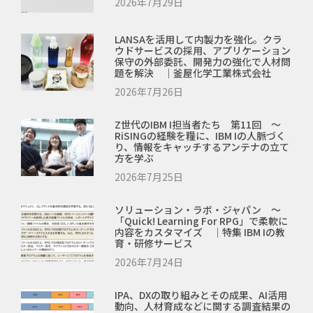
2026年7月29日
LANSAを活用して内製力を強化。クラ
ウドサービスの採用、アプリケーション
保守の外部委託、開発力の強化で人材問
題を解決 ｜釜屋化学工業株式会社
2026年7月26日
Z世代のIBM I担当者たち 第11回 ～
RiSINGの経験を糧に、IBM Iの人脈づく
り、情報をキャッチするアンテナの立て
方を学ぶ
2026年7月25日
ソリューション・ラボ・ジャパン ～
「Quick! Learning For RPG」で柔軟に
内容をカスタマイズ ｜特集 IBM Iの教
育・研修サービス
2026年7月24日
IPA、DXの取り組みとその成果、AI活用
動向、人材育成などに関する調査結果の