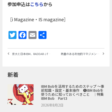
参加申込は
こちら
から
［i Magazine・IS magazine］
Twitter
Facebook
Email
共
有
京大と日本IBM、RADDAR-J for Societyが難病情報照会AIアプリケーションを開発・公開 ～患者や家族への情報提供と医療関係者向け難病関連研究開発支援サービスを開始
熱量のある利他的マネジメントで業務部門・ベンダーと一緒にDX化推進、他社・他部門への共感こそ要員不足を補う力 ｜日本サニパック株式会社
新着
IBM Bobを活用するためのステップ ～事
前知識・設定・基本操作 ❶IBM Bobを
使うために知っておくべきこと ｜特集
IBM Bob Part3
2026年8月2日