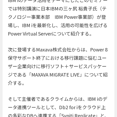
IBM iのデータ活用をテーマにしたこのセミナー
では特別講演に日本IBMの三ヶ尻 裕貴子氏（テ
クノロジー事業本部 IBM Power事業部）が登
場し、IBM iを最新化し、活用の可能性を広げる
Power Virtual Serverについて紹介する。
次に登場するMaxava株式会社からは、Power 8
保守サポート終了における移行課題に悩むユー
ザー企業向けに移行ソフト＋サービスパッケー
ジである「MAXAVA MIGRATE LIVE」について紹
介する。
そして主催者であるクライムからは、IBM iのデ
ータ連携ツールとして、Db2 for iをクラウド上
の多彩なDBへ連携する「Syniti Replicate」と、