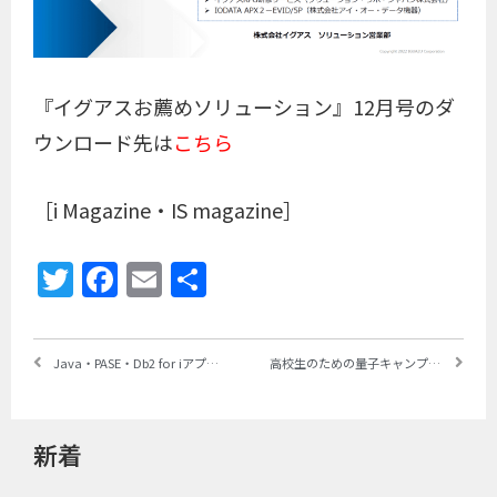
『イグアスお薦めソリューション』12月号のダ
ウンロード先は
こちら
［i Magazine・IS magazine］
Twitter
Facebook
Email
共
有
Java・PASE・Db2 for iアプリケーションのパフォーマンス最適化をガイド ～IBMが 「IBM Power10 performance optimization for IBM i」を公開
高校生のための量子キャンプ「Kawasaki Quantum Summer Camp」を開催 ～量子コンピュータを実践的に学ぶ4日間のプログラム
新着