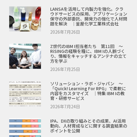
LANSAを活用して内製力を強化。クラ
ウドサービスの採用、アプリケーション
保守の外部委託、開発力の強化で人材問
題を解決 ｜釜屋化学工業株式会社
2026年7月26日
Z世代のIBM I担当者たち 第11回 ～
RiSINGの経験を糧に、IBM Iの人脈づく
り、情報をキャッチするアンテナの立て
方を学ぶ
2026年7月25日
ソリューション・ラボ・ジャパン ～
「Quick! Learning For RPG」で柔軟に
内容をカスタマイズ ｜特集 IBM Iの教
育・研修サービス
2026年7月24日
IPA、DXの取り組みとその成果、AI活用
動向、人材育成などに関する調査結果の
ポイントを公開