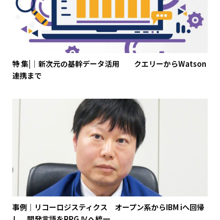
特 集|｜新次元の基幹データ活用 クエリーからWatson
連携まで
事例｜リコーロジスティクス オープン系からIBM iへ回帰
し、開発言語をRPG Ⅳへ統一