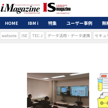
HOME
IBM i
特集
ユーザー事例
無
watsonx
ISE
TEC-J
データ活用・データ連携
セキュ