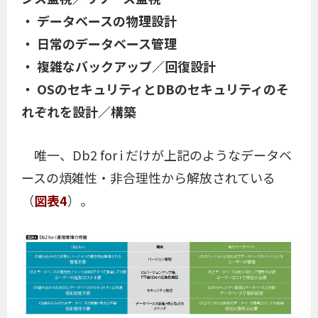
・ データベースの物理設計
・ 日常のデータベース管理
・ 複雑なバックアップ／回復設計
・ OSのセキュリティとDBのセキュリティのそ
れぞれを設計／構築
唯一、Db2 for i だけが上記のようなデータベ
ースの煩雑性・非合理性から解放されている
（
図表4
）。