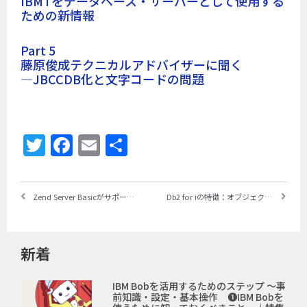
IBM i をデータベース・サーバーとして使用する
ための新情報
Part 5
藤原俊成テクニカルアドバイザーに聞く
―JBCCDB化と文字コードの問題
Twitter
Facebook
Email
共
有
Zend Server Basicがサポート終了へ！ コミュニティPHPへの移行を日米の最強タッグチームで支援
Db2 for iの特徴：オブジェクト構成から運用管理まで、OSとの完全統合が生む数々のメリット
新着
IBM Bobを活用するためのステップ ～事
前知識・設定・基本操作 ❶IBM Bobを