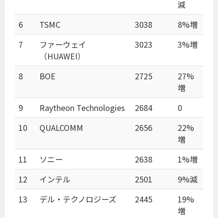
減
6
TSMC
3038
8%増
7
ファーウェイ
3023
3%増
（HUAWEI）
8
BOE
2725
27%
増
9
Raytheon Technologies
2684
0
10
QUALCOMM
2656
22%
増
11
ソニー
2638
1%増
12
インテル
2501
9%減
13
デル・テクノロジーズ
2445
19%
増