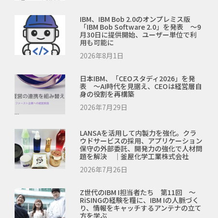
IBM、IBM Bob 2.0のオンプレミス版
「IBM Bob Software 2.0」を発表 ～9
月30日に提供開始、ユーザー単位で利
用も可能に
2026年8月1日
日本IBM、「CEOスタディ2026」を発
表 ～AI時代を見据え、CEOは経営層自
身の役割を再構築
2026年7月29日
LANSAを活用して内製力を強化。クラ
ウドサービスの採用、アプリケーション
保守の外部委託、開発力の強化で人材問
題を解決 ｜釜屋化学工業株式会社
2026年7月26日
Z世代のIBM I担当者たち 第11回 ～
RiSINGの経験を糧に、IBM Iの人脈づく
り、情報をキャッチするアンテナの立て
方を学ぶ