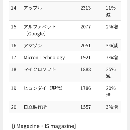
14
アップル
2313
11%
減
15
アルファベット
2077
2%増
（Google）
16
アマゾン
2051
3%減
17
Micron Technology
1921
7%増
18
マイクロソフト
1888
25%
減
19
ヒュンダイ（現代）
1786
20%
増
20
日立製作所
1557
3%増
［i Magazine・IS magazine］