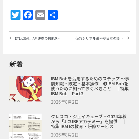
Twitter
Facebook
Email
共
有
ETLとEAI、API連携の機能を併せ持つユニークなシステム連携ツール「GoAnywhere MFT」 株式会社ソルパック ｜特集 IBM iの連携力❼
仮想シリアル番号が日本のIBM i 環境でもスタート ～別PowerへのOSインスタンスの移動が柔軟に、「今回は第1ステップ」とIBMバタリル氏が米メディアに回答
新着
IBM Bobを活用するためのステップ ～事
前知識・設定・基本操作 ❶IBM Bobを
使うために知っておくべきこと ｜特集
IBM Bob Part3
2026年8月2日
クレスコ・ジェイキューブ ～2024年秋
から「J CUBEアカデミー」を提供 ｜
特集 IBM Iの教育・研修サービス
2026年8月2日