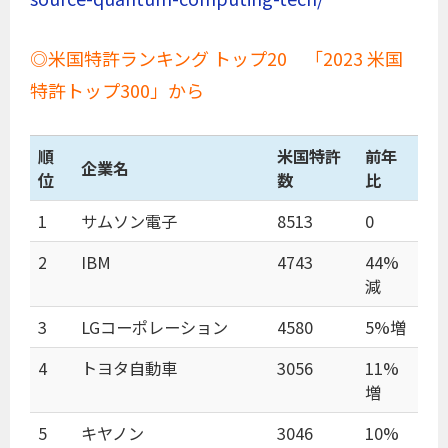
◎米国特許ランキング トップ20 「2023 米国
特許トップ300」から
順
米国特許
前年
企業名
位
数
比
1
サムソン電子
8513
0
2
IBM
4743
44%
減
3
LGコーポレーション
4580
5%増
4
トヨタ自動車
3056
11%
増
5
キヤノン
3046
10%