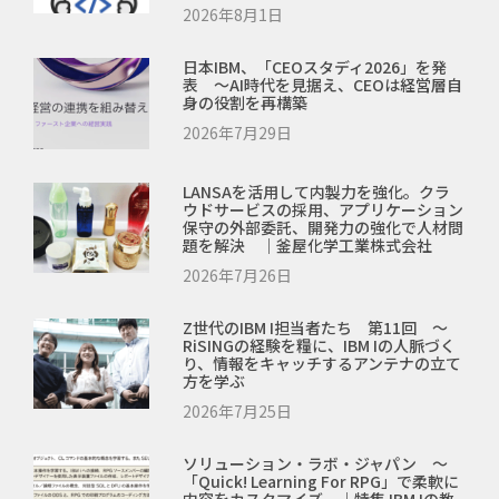
2026年8月1日
日本IBM、「CEOスタディ2026」を発
表 ～AI時代を見据え、CEOは経営層自
身の役割を再構築
2026年7月29日
LANSAを活用して内製力を強化。クラ
ウドサービスの採用、アプリケーション
保守の外部委託、開発力の強化で人材問
題を解決 ｜釜屋化学工業株式会社
2026年7月26日
Z世代のIBM I担当者たち 第11回 ～
RiSINGの経験を糧に、IBM Iの人脈づく
り、情報をキャッチするアンテナの立て
方を学ぶ
2026年7月25日
ソリューション・ラボ・ジャパン ～
「Quick! Learning For RPG」で柔軟に
内容をカスタマイズ ｜特集 IBM Iの教