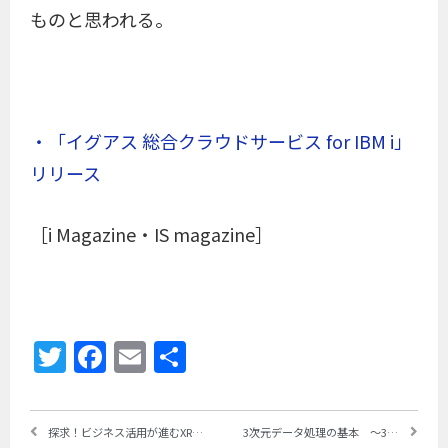
ものと思われる。
・「イグアス 総合クラウドサービス for IBM i」
リリース
［i Magazine・IS magazine］
Twitter
Facebook
Email
共
有
探求！ビジネス活用が進むXR技術とは ～VR、AR、MRの進化を支える技術革新とソリューション領域
3次元データ処理の基本 ～3次元点群の「生成」「位置合わせ」を実現する技術の概要