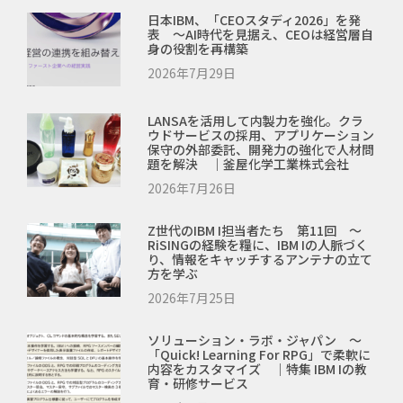
日本IBM、「CEOスタディ2026」を発
表 ～AI時代を見据え、CEOは経営層自
身の役割を再構築
2026年7月29日
LANSAを活用して内製力を強化。クラ
ウドサービスの採用、アプリケーション
保守の外部委託、開発力の強化で人材問
題を解決 ｜釜屋化学工業株式会社
2026年7月26日
Z世代のIBM I担当者たち 第11回 ～
RiSINGの経験を糧に、IBM Iの人脈づく
り、情報をキャッチするアンテナの立て
方を学ぶ
2026年7月25日
ソリューション・ラボ・ジャパン ～
「Quick! Learning For RPG」で柔軟に
内容をカスタマイズ ｜特集 IBM Iの教
育・研修サービス