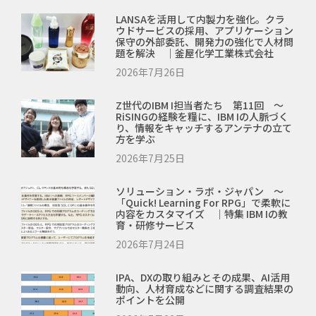
LANSAを活用して内製力を強化。クラ
ウドサービスの採用、アプリケーション
保守の外部委託、開発力の強化で人材問
題を解決 ｜釜屋化学工業株式会社
2026年7月26日
Z世代のIBM I担当者たち 第11回 ～
RiSINGの経験を糧に、IBM Iの人脈づく
り、情報をキャッチするアンテナの立て
方を学ぶ
2026年7月25日
ソリューション・ラボ・ジャパン ～
「Quick! Learning For RPG」で柔軟に
内容をカスタマイズ ｜特集 IBM Iの教
育・研修サービス
2026年7月24日
IPA、DXの取り組みとその成果、AI活用
動向、人材育成などに関する調査結果の
ポイントを公開