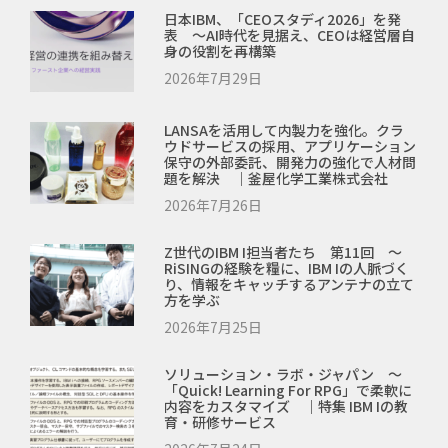
日本IBM、「CEOスタディ2026」を発
表 ～AI時代を見据え、CEOは経営層自
身の役割を再構築
2026年7月29日
LANSAを活用して内製力を強化。クラ
ウドサービスの採用、アプリケーション
保守の外部委託、開発力の強化で人材問
題を解決 ｜釜屋化学工業株式会社
2026年7月26日
Z世代のIBM I担当者たち 第11回 ～
RiSINGの経験を糧に、IBM Iの人脈づく
り、情報をキャッチするアンテナの立て
方を学ぶ
2026年7月25日
ソリューション・ラボ・ジャパン ～
「Quick! Learning For RPG」で柔軟に
内容をカスタマイズ ｜特集 IBM Iの教
育・研修サービス