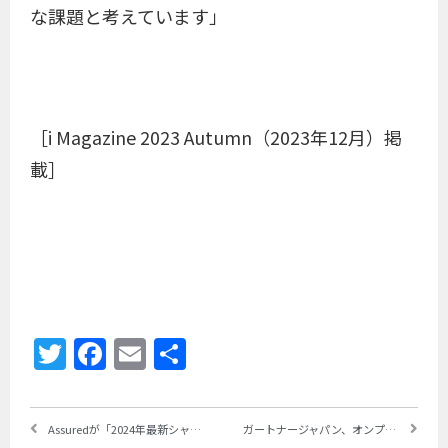
な課題と考えています」
［i Magazine 2023 Autumn（2023年12月）掲
載］
Twitter
Facebook
Email
共
有
Assuredが「2024年最新シャドーIT対策実態調査レポート」の結果を公開 ～回答企業の6割以上がシャドーIT対策を実施していない
ガートナージャパン、オンプレミスに関する最新の展望を発表 ～2027年までに大企業の70％が現状維持とコスト削減を主目的とするオンプレミス・インフラを廃止