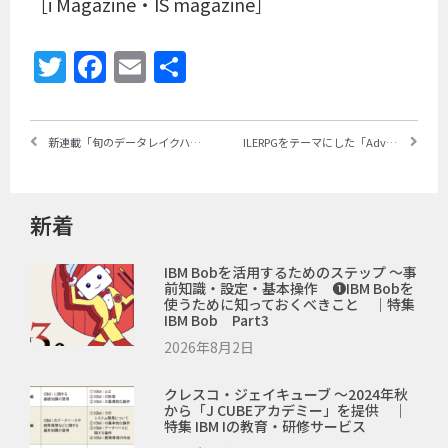
［i Magazine・IS magazine］
Twitter
Facebook
Email
共
有
新連載「旬のデータレイクハウス、watsonx.dataが“イイね”のポイント」❶ ～データレイクハウスはなぜ必要になってきたのか
ILERPGをテーマにした「Advent Calendar 2023」スタート、中部システムを中心にしたIBM iエンジニア
新着
IBM Bobを活用するためのステップ ～事
前知識・設定・基本操作 ❶IBM Bobを
使うために知っておくべきこと ｜特集
IBM Bob Part3
2026年8月2日
クレスコ・ジェイキューブ ～2024年秋
から「J CUBEアカデミー」を提供 ｜
特集 IBM Iの教育・研修サービス