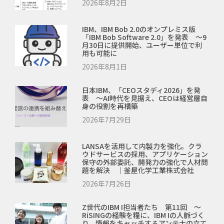
2026年8月2日
IBM、IBM Bob 2.0のオンプレミス版
「IBM Bob Software 2.0」を発表 ～9
月30日に提供開始、ユーザー単位で利
用も可能に
2026年8月1日
日本IBM、「CEOスタディ2026」を発
表 ～AI時代を見据え、CEOは経営層自
身の役割を再構築
2026年7月29日
LANSAを活用して内製力を強化。クラ
ウドサービスの採用、アプリケーション
保守の外部委託、開発力の強化で人材問
題を解決 ｜釜屋化学工業株式会社
2026年7月26日
Z世代のIBM I担当者たち 第11回 ～
RiSINGの経験を糧に、IBM Iの人脈づく
り、情報をキャッチするアンテナの立て