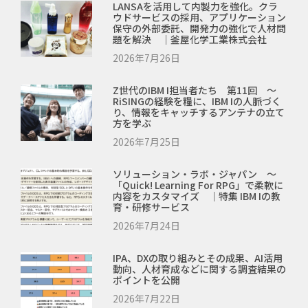
LANSAを活用して内製力を強化。クラ
ウドサービスの採用、アプリケーション
保守の外部委託、開発力の強化で人材問
題を解決 ｜釜屋化学工業株式会社
2026年7月26日
Z世代のIBM I担当者たち 第11回 ～
RiSINGの経験を糧に、IBM Iの人脈づく
り、情報をキャッチするアンテナの立て
方を学ぶ
2026年7月25日
ソリューション・ラボ・ジャパン ～
「Quick! Learning For RPG」で柔軟に
内容をカスタマイズ ｜特集 IBM Iの教
育・研修サービス
2026年7月24日
IPA、DXの取り組みとその成果、AI活用
動向、人材育成などに関する調査結果の
ポイントを公開
2026年7月22日