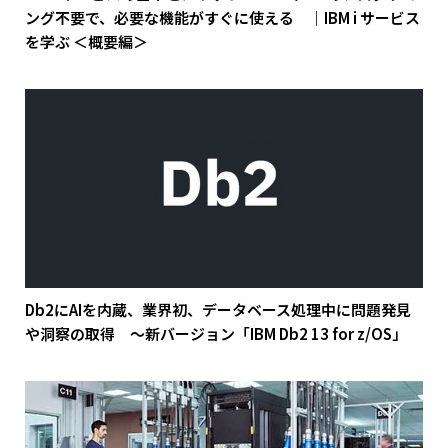
ング不要で、必要な機能がすぐに使える ｜IBM i サービス
を学ぶ ＜概要編＞
Db2にAIを内蔵、業界初、データベース処理中に問題発見
や洞察の取得 ～新バージョン「IBM Db2 13 for z/OS」