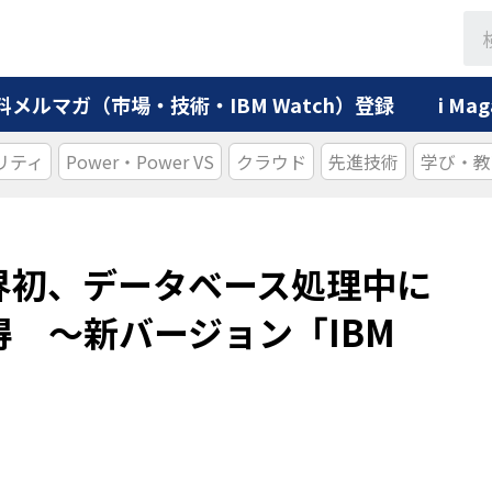
料メルマガ（市場・技術・IBM Watch）登録
i M
リティ
Power・Power VS
クラウド
先進技術
学び・教
業界初、データベース処理中に
 ～新バージョン「IBM