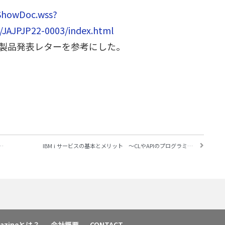
ShowDoc.wss?
JAJPJP22-0003/index.html
製品発表レターを参考にした。
ド戦略を体現するメインフレーム ～トランザクション処理中にリアルタイムAI推論処理をセキュアに実現
IBM i サービスの基本とメリット ～CLやAPIのプログラミング不要で、必要な機能がすぐに使える ｜IBM i サービスを学ぶ ＜概要編＞
agazineとは？
会社概要
CONTACT