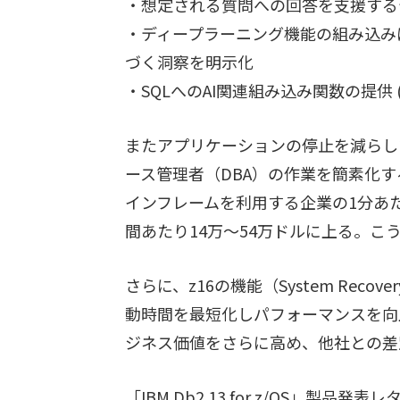
・想定される質問への回答を支援する
・ディープラーニング機能の組み込み
づく洞察を明示化
・SQLへのAI関連組み込み関数の提供 (
またアプリケーションの停止を減らし
ース管理者（DBA）の作業を簡素化す
インフレームを利用する企業の1分あた
間あたり14万～54万ドルに上る。こう
さらに、z16の機能（System Recov
動時間を最短化しパフォーマンスを向
ジネス価値をさらに高め、他社との差
「IBM Db2 13 for z/OS」製品発表レ