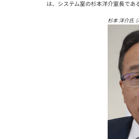
は、システム室の杉本洋介室長であ
杉本 洋介氏 