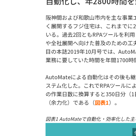
自動化し、年2800時
阪神間および和歌山市内を主な事業
く展開するフジ住宅は、これまでに
いる。過去2回ともRPAツールを利
や全社展開へ向けた普及のための工
目の本誌2019年10月号では、Aut
業務に要していた時間を年間1700
AutoMateによる自動化はその後
ステム化した。これでRPAツールによ
の作業日数に換算すると350日分（1
（余力化）である（
図表1
）。
図表1 AutoMateで自動化・効率化し