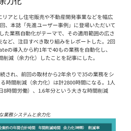
間を余力化
エリアとし住宅販売や不動産開発事業などを幅広
2回、本誌「先進ユーザー事例」に登場いただいて
用した業務自動化がテーマで、その適用範囲の広さ
夫など、注目すべき取り組みをレポートした。2回
oMateの導入から約1年で40もの業務を自動化し、
時間削減（余力化）したことを記事にした。
も継続され、前回の取材から2年余りで35の業務をシ
る時間削減（余力化）は計2800時間になる。1人
日8時間労働）、1.6年分という大きな時間削減
た主な業務システムと余力化