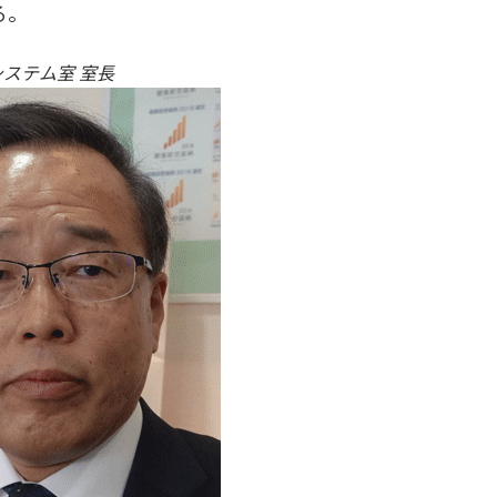
る。
システム室 室長