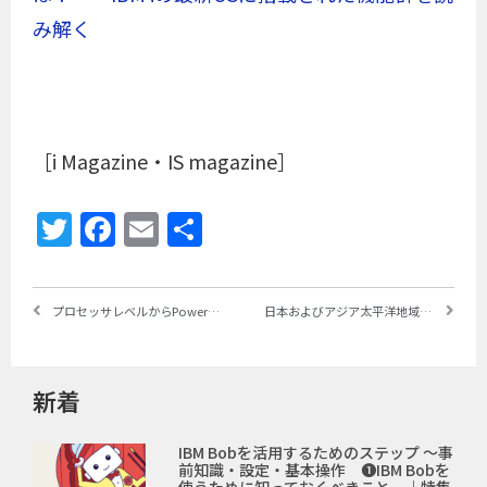
み解く
［i Magazine・IS magazine］
Twitter
Facebook
Email
共
有
プロセッサレベルからPower10サーバーの特質を調査・研究、その成果は？ ～TEC-JのWGメンバーを訪ねて➒
日本およびアジア太平洋地域、2022年の消費者IT支出は「鈍化」、2023年は「さらなる低下が予測される」 ～IDC Japanが予測
新着
IBM Bobを活用するためのステップ ～事
前知識・設定・基本操作 ❶IBM Bobを
使うために知っておくべきこと ｜特集