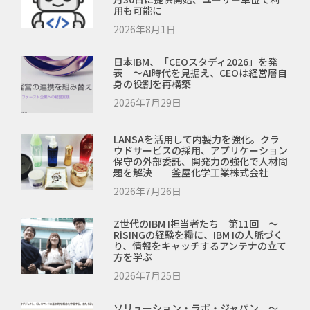
用も可能に
2026年8月1日
日本IBM、「CEOスタディ2026」を発
表 ～AI時代を見据え、CEOは経営層自
身の役割を再構築
2026年7月29日
LANSAを活用して内製力を強化。クラ
ウドサービスの採用、アプリケーション
保守の外部委託、開発力の強化で人材問
題を解決 ｜釜屋化学工業株式会社
2026年7月26日
Z世代のIBM I担当者たち 第11回 ～
RiSINGの経験を糧に、IBM Iの人脈づく
り、情報をキャッチするアンテナの立て
方を学ぶ
2026年7月25日
ソリューション・ラボ・ジャパン ～