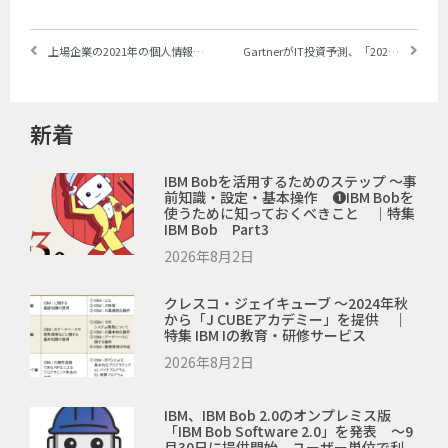
有
上場企業の2021年の個人情報漏洩・紛失事故は過去最多、東証1部では97社 ～サイバー攻撃による漏洩件数は全体の80％。東京商工リサーチが調査
GartnerがIT投資予測、「2022年はCIOにとって未来が戻ってくる年」 ～2022年は全体5.1％増、SaaSとビジネス・テクノロジー・コンサルティングが大きく伸びる
新着
IBM Bobを活用するためのステップ ～事
前知識・設定・基本操作 ❶IBM Bobを
使うために知っておくべきこと ｜特集
IBM Bob Part3
2026年8月2日
クレスコ・ジェイキューブ ～2024年秋
から「J CUBEアカデミー」を提供 ｜
特集 IBM Iの教育・研修サービス
2026年8月2日
IBM、IBM Bob 2.0のオンプレミス版
「IBM Bob Software 2.0」を発表 ～9
月30日に提供開始、ユーザー単位で利