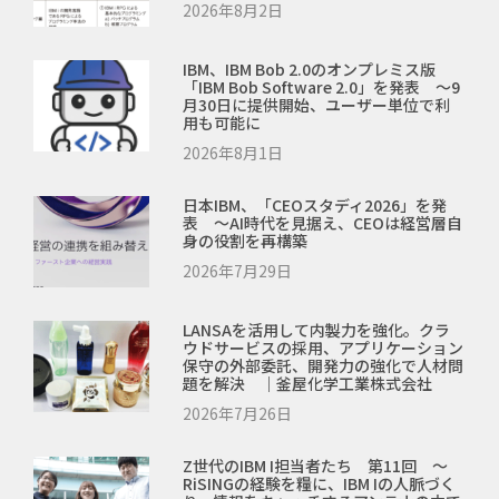
2026年8月2日
IBM、IBM Bob 2.0のオンプレミス版
「IBM Bob Software 2.0」を発表 ～9
月30日に提供開始、ユーザー単位で利
用も可能に
2026年8月1日
日本IBM、「CEOスタディ2026」を発
表 ～AI時代を見据え、CEOは経営層自
身の役割を再構築
2026年7月29日
LANSAを活用して内製力を強化。クラ
ウドサービスの採用、アプリケーション
保守の外部委託、開発力の強化で人材問
題を解決 ｜釜屋化学工業株式会社
2026年7月26日
Z世代のIBM I担当者たち 第11回 ～
RiSINGの経験を糧に、IBM Iの人脈づく