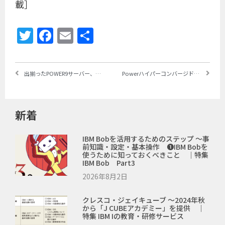
載］
Twitter
Facebook
Email
共
有
出揃ったPOWER9サーバー、AI・クラウド対応を大きく拡大 ～スケールアウト、スケールアップ、Linux専用、AI向けなど多様なラインナップ
Powerハイパーコンバージドの世界が大きく拡大 ～Nutanix AHVがAIXをサポート、PowerVM・PowerVCでもHCIを実現
新着
IBM Bobを活用するためのステップ ～事
前知識・設定・基本操作 ❶IBM Bobを
使うために知っておくべきこと ｜特集
IBM Bob Part3
2026年8月2日
クレスコ・ジェイキューブ ～2024年秋
から「J CUBEアカデミー」を提供 ｜
特集 IBM Iの教育・研修サービス