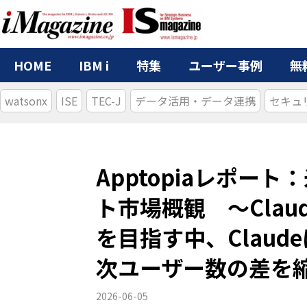
HOME
IBM i
特集
ユーザー事例
無
watsonx
ISE
TEC-J
データ活用・データ連携
セキュ
Apptopiaレポー
ト市場概観 ～Claud
を目指す中、Claud
次ユーザー数の差を
2026-06-05