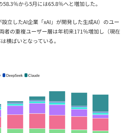
の58.3％から5月には65.8％へと増加した。
氏が設立したAI企業「xAI」が開発した生成AI）のユー
両者の重複ユーザー層は年初来171％増加し（現在
重複率は横ばいとなっている。