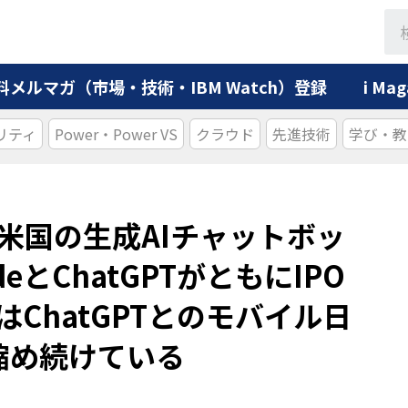
料メルマガ（市場・技術・IBM Watch）登録
i M
リティ
Power・Power VS
クラウド
先進技術
学び・教
ト：米国の生成AIチャットボッ
eとChatGPTがともにIPO
eはChatGPTとのモバイル日
縮め続けている