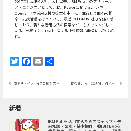
2017年日本IBM入社。入社以来、IBM Powerのプリセール
ス・エンジニアとして活動。PowerにおけるLinuxや
OpenShiftの活用支援や提案を中心に、並行してIBM iの提
案・支援活動を行っている。最近ではIBM iの魅力を強く感
じており、新たな活用方法の模索などにもチャレンジして
いる。外部向けにIBM iに関する技術情報の発信にも取り組
む。
Twitter
Facebook
Email
共
有
電帳法・インボイス制度対応：請求書からスタートする企業間「書類」取引の電子化・その拡張
RPG Ⅲ、Ⅳ、COBOL、CLなどIBM iのソースコードに対して品質チェックを実行する「ARCAD CodeChecker」
新着
IBM Bobを活用するためのステップ ～事
前知識・設定・基本操作 ❶IBM Bobを
使うために知っておくべきこと ｜特集