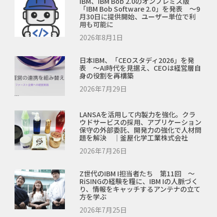
IBM、IBM Bob 2.0のオンプレミス版
「IBM Bob Software 2.0」を発表 ～9
月30日に提供開始、ユーザー単位で利
用も可能に
2026年8月1日
日本IBM、「CEOスタディ2026」を発
表 ～AI時代を見据え、CEOは経営層自
身の役割を再構築
2026年7月29日
LANSAを活用して内製力を強化。クラ
ウドサービスの採用、アプリケーション
保守の外部委託、開発力の強化で人材問
題を解決 ｜釜屋化学工業株式会社
2026年7月26日
Z世代のIBM I担当者たち 第11回 ～
RiSINGの経験を糧に、IBM Iの人脈づく
り、情報をキャッチするアンテナの立て
方を学ぶ
2026年7月25日