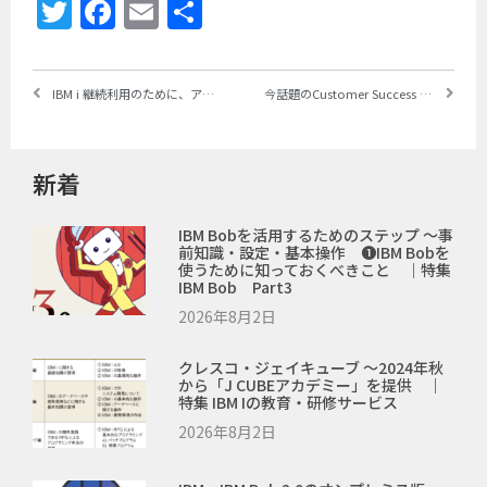
Twitter
Facebook
Email
共
有
IBM i 継続利用のために、アプリケーション解析ツールの本質を理解しよう｜前編◎IBM i用アプリケーション分析ツールの整理
今話題のCustomer Success Manager （CSM）とは ～顧客の成功体験を最大化するIBMのCSM、その役割と狙い、活動内容を知る
新着
IBM Bobを活用するためのステップ ～事
前知識・設定・基本操作 ❶IBM Bobを
使うために知っておくべきこと ｜特集
IBM Bob Part3
2026年8月2日
クレスコ・ジェイキューブ ～2024年秋
から「J CUBEアカデミー」を提供 ｜
特集 IBM Iの教育・研修サービス
2026年8月2日