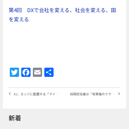
第4回 DXで会社を変える、社会を変える、国
を変える
Twitter
Facebook
Email
共
有
IIJ、エッジに配置する「マイクロデータセンター」の実証実験を開始 ～屋外・屋内を問わず設置可能な“超ミニ・データセンター”でエッジ・コンピューティングを促進
採用担当者は「有資格のクラウド／コンテナ技術者」を求める｜Linux Foundationが「The 2021 Open Source Jobs Report」発表 ～過去9回の調査で初めてクラウドネイティブ技術がLinuxを上回る（前編）
新着