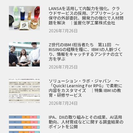
LANSAを活用して内製力を強化。クラ
ウドサービスの採用、アプリケーション
保守の外部委託、開発力の強化で人材問
題を解決 ｜釜屋化学工業株式会社
2026年7月26日
Z世代のIBM I担当者たち 第11回 ～
RiSINGの経験を糧に、IBM Iの人脈づく
り、情報をキャッチするアンテナの立て
方を学ぶ
2026年7月25日
ソリューション・ラボ・ジャパン ～
「Quick! Learning For RPG」で柔軟に
内容をカスタマイズ ｜特集 IBM Iの教
育・研修サービス
2026年7月24日
IPA、DXの取り組みとその成果、AI活用
動向、人材育成などに関する調査結果の
ポイントを公開