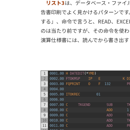
リスト3
は、データベース・ファイ
告書印刷でよく見かけるパターンです
する」、命令で言うと、READ、EXC
のは当たり前ですが、その命令を使わ
演算仕様書には、読んでから書き出す
1
0001.00
H
DATEDIT
(
*
YMD
)
2
0002.00
FTOKMSP    
IP
E
K
D
3
0003.00
FQPRINT
O
F
132
P
4
0004.00
5
0005.00
ITOKREC
01
6
0006.00
7
0007.00
C
TKGEND        
SUB       
T
8
0008.00
C
ADD
1
9
0009.00
C
ADD       
T
10
0010.00
C
ADD       
T
11
0011.00
C
ADD       
P