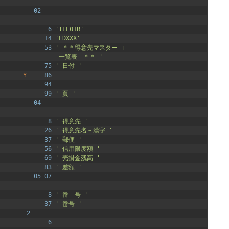
02
6
'ILE01R'
14
'EDXXX'
53
' ＊＊得意先マスター +                
                   一覧表　＊＊ '
75
' 日付 '
Y
86
94
99
' 頁 '
04
8
' 得意先 '
26
' 得意先名－漢字 '
37
' 郵便 '
56
' 信用限度額 '
69
' 売掛金残高 '
83
' 差額 '
05
07
8
' 番　号 '
37
' 番号 '
2
6