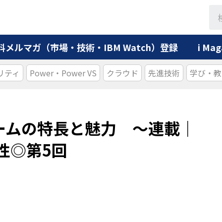
料メルマガ（市場・技術・IBM Watch）登録
i M
リティ
Power・Power VS
クラウド
先進技術
学び・教
ームの特長と魅力 ～連載｜
能性◎第5回