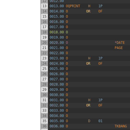
12
0012.00
13
0013.00
OQPRINT
H
1P
14
0014.00
O
OR
OF
15
0015.00
O
16
0016.00
O
17
0017.00
O
18
0018.00 O                            
19
0019.00
O
20
0020.00
O                       *
DATE
21
0021.00
O
PAGE
22
0022.00
O
23
0023.00
O
H
1P
24
0024.00
O
OR
OF
25
0025.00
O
26
0026.00
O
27
0027.00
O
28
0028.00
O
29
0029.00
O
30
0030.00
O
31
0031.00
O
H
1P
32
0032.00
O
OR
OF
33
0033.00
O
34
0034.00
O
35
0035.00
O
D
01
36
0036.00
O
TKBANG