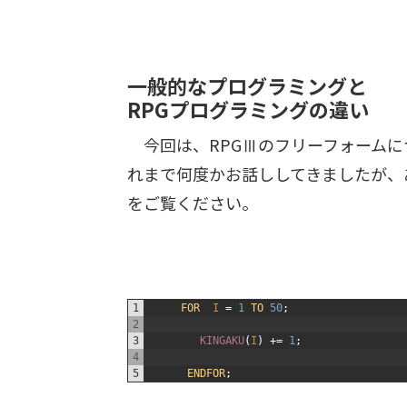
一般的なプログラミングと
RPGプログラミングの違い
今回は、RPGⅢのフリーフォームに
れまで何度かお話ししてきましたが、
をご覧ください。
1
FOR
I
=
1
TO
50
;
2
3
KINGAKU
(
I
)
+=
1
;
4
5
ENDFOR
;