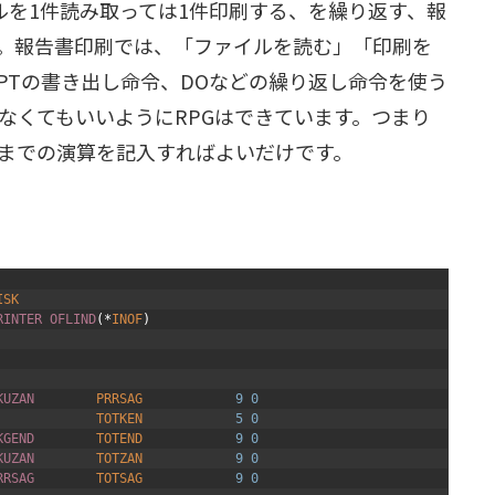
ルを1件読み取っては1件印刷する、を繰り返す、報
。報告書印刷では、「ファイルを読む」「印刷を
EPTの書き出し命令、DOなどの繰り返し命令を使う
なくてもいいようにRPGはできています。つまり
までの演算を記入すればよいだけです。
ISK
RINTER 
OFLIND
(
*
INOF
)
KUZAN        
PRRSAG
9
0
TOTKEN
5
0
KGEND        
TOTEND
9
0
KUZAN        
TOTZAN
9
0
RRSAG        
TOTSAG
9
0