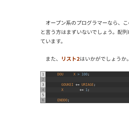
オープン系のプログラマーなら、こ
と言う方はまずいないでしょう。配列K
ています。
また、
リスト2
はいかがでしょうか
1
DOU
X
>
100
;
2
3
GOUKEI
+=
URIAGE
;
4
X
+=
1
;
5
6
ENDDO
;