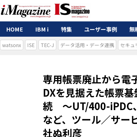
HOME
IBM i
特集
ユーザー事例
無
watsonx
ISE
TEC-J
データ活用・データ連携
セキュ
専用帳票廃止から電子
DXを見据えた帳票
続 ～UT/400-iPDC
など、ツール／サー
社ぬ利彦