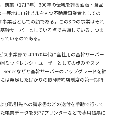
、創業（1717年）300年の伝統を誇る酒販・食品
の一等地に自社ビルをもつ不動産事業者としての
るIT事業者としての顔である。この3つの事業はそれ
iを基幹サーバーとしている点で共通している。つま
もっているのである。
ビス事業部では1970年代に全社用の基幹サーバー
IBMミッドレンジ・ユーザーとしての歩みをスター
0、iSeriesなどと基幹サーバーのアップグレードを継
年には発足したばかりのIBM特約店制度の第一期特
よび取引先への請求書などの送付を手動で行って
した帳票データを5577プリンターなどで専用帳票に