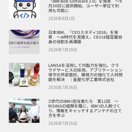
「IBM Bob Software 2.0」を発表 ～9
月30日に提供開始、ユーザー単位で利
用も可能に
2026年8月1日
日本IBM、「CEOスタディ2026」を発
表 ～AI時代を見据え、CEOは経営層自
身の役割を再構築
2026年7月29日
LANSAを活用して内製力を強化。クラ
ウドサービスの採用、アプリケーション
保守の外部委託、開発力の強化で人材問
題を解決 ｜釜屋化学工業株式会社
2026年7月26日
Z世代のIBM I担当者たち 第11回 ～
RiSINGの経験を糧に、IBM Iの人脈づく
り、情報をキャッチするアンテナの立て
方を学ぶ
2026年7月25日