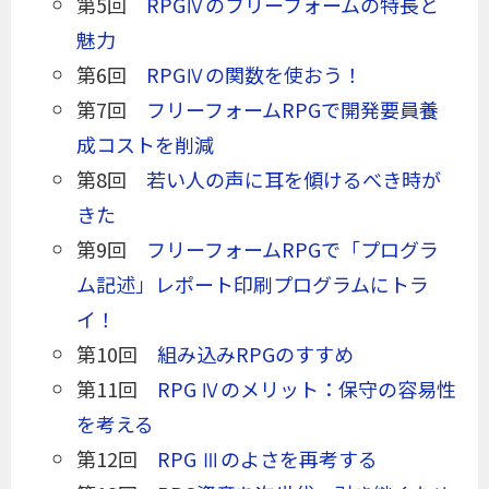
第5回
RPGⅣのフリーフォームの特長と
魅力
第6回
RPGⅣの関数を使おう！
第7回
フリーフォームRPGで開発要員養
成コストを削減
第8回
若い人の声に耳を傾けるべき時が
きた
第9回
フリーフォームRPGで「プログラ
ム記述」レポート印刷プログラムにトラ
イ！
第10回
組み込みRPGのすすめ
第11回
RPG Ⅳのメリット：保守の容易性
を考える
第12回
RPG Ⅲのよさを再考する