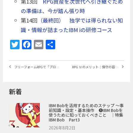
第13回
RPG資産を次世代へ引き継ぐため
の準備は、今が踏ん張り時
第14回
（最終回） 独学では得られない知
識・情報が詰まったIBM iの研修コース
Twitter
Facebook
Email
共
有
フリーフォームRPGで「プログラム記述」レポート印刷プログラムにトライ！ ～連載｜RPG Ⅳの魅力と可能性◎第9回
RPG Ⅳのメリット：保守の容易性を考える ～連載｜RPG Ⅳの魅力と可能性◎第11回
新着
IBM Bobを活用するためのステップ ～事
前知識・設定・基本操作 ❶IBM Bobを
使うために知っておくべきこと ｜特集
IBM Bob Part3
2026年8月2日