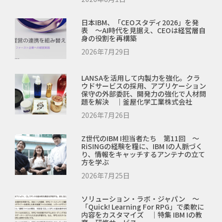
日本IBM、「CEOスタディ2026」を発
表 ～AI時代を見据え、CEOは経営層自
身の役割を再構築
2026年7月29日
LANSAを活用して内製力を強化。クラ
ウドサービスの採用、アプリケーション
保守の外部委託、開発力の強化で人材問
題を解決 ｜釜屋化学工業株式会社
2026年7月26日
Z世代のIBM I担当者たち 第11回 ～
RiSINGの経験を糧に、IBM Iの人脈づく
り、情報をキャッチするアンテナの立て
方を学ぶ
2026年7月25日
ソリューション・ラボ・ジャパン ～
「Quick! Learning For RPG」で柔軟に
内容をカスタマイズ ｜特集 IBM Iの教