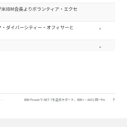
ィが米IBM会長よりボランティア・エクセ
フ・ダイバーシティー・オフィサーと
。
。
IBM、433量子ビットの「Osprey」発表、「IBM Quantum System Two」の概要も公開 ～「量子セントリック・スーパーコンピュータを実現する準備が整った」
IBM Powerで.NET 7を正式サポート、IBM i・AIXと同一Power上で稼働 ～「新しいワークロードへの期待が高まる」とIBM