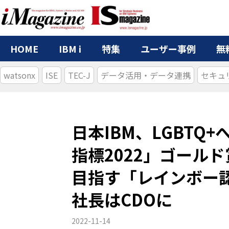
HOME
IBM i
特集
ユーザー事例
無
watsonx
ISE
TEC-J
データ活用・データ連携
セキュ
日本IBM、LGBTQ
指標2022」ゴール
目指す「レインボー
社長はCDOに
2022-11-14