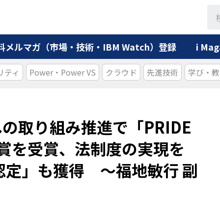
料メルマガ（市場・技術・IBM Watch）登録
i M
リティ
Power・Power VS
クラウド
先進技術
学び・教
+への取り組み推進で「PRIDE
ド賞を受賞、法制度の実現を
認定」も獲得 ～福地敏行 副