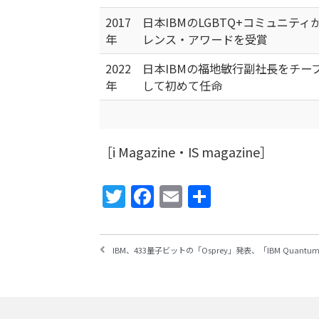
2017
日本IBMのLGBTQ+コミュニテ
年
レンス・アワードを受賞
2022
日本IBMの福地敏行副社長をチー
年
して初めて任命
［i Magazine・IS magazine］
Twitter
Facebook
Email
共
有