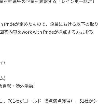
業を推進中の企業を表彰する「レインボー認定」
with Prideが定めたもので、企業における以下の取り
容をwork with Prideが採点する方式を取
ィ)
ム)
t（社会貢献・渉外活動）
応募し、701社がゴールド（5点満点獲得）、51社がシ