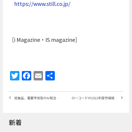
https://www.still.co.jp/
［i Magazine・IS magazine］
Twitter
Facebook
Email
共
有
旭食品、需要予測型のAI発注システムを導入し、作業時間を1/8、欠品を約4割、返品を最大約3割削減 ～日立が構築・導入を支援
ローコードの2022年度市場規模は2200億円 ～デロイトトーマツ ミック経済研究所が予測、2025年度までの年平均15％で成長、aPaaSソリューションが牽引
新着