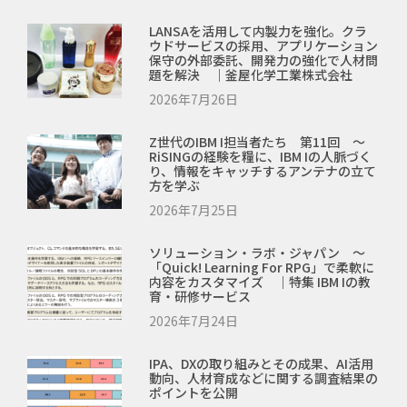
LANSAを活用して内製力を強化。クラ
ウドサービスの採用、アプリケーション
保守の外部委託、開発力の強化で人材問
題を解決 ｜釜屋化学工業株式会社
2026年7月26日
Z世代のIBM I担当者たち 第11回 ～
RiSINGの経験を糧に、IBM Iの人脈づく
り、情報をキャッチするアンテナの立て
方を学ぶ
2026年7月25日
ソリューション・ラボ・ジャパン ～
「Quick! Learning For RPG」で柔軟に
内容をカスタマイズ ｜特集 IBM Iの教
育・研修サービス
2026年7月24日
IPA、DXの取り組みとその成果、AI活用
動向、人材育成などに関する調査結果の
ポイントを公開