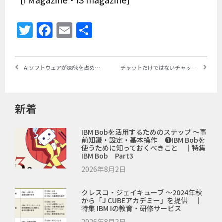
Twitter
Facebook
Email
共
有
AIソフトウェアが88％を占めるが、AIサービスが今後急成長 ～米IDCが世界AI市場を予測、2020年「AI Centric」でIBMが2冠、「AI non-Centric」でマイクロソフトが3冠
チャットだけではないチャットツールのもう1つの活用法 ～オンプレミスに導入可能なRocket.ChatでIBM iとの連携システムを実現
新着
IBM Bobを活用するためのステップ ～事
前知識・設定・基本操作 ❶IBM Bobを
使うために知っておくべきこと ｜特集
IBM Bob Part3
2026年8月2日
クレスコ・ジェイキューブ ～2024年秋
から「J CUBEアカデミー」を提供 ｜
特集 IBM Iの教育・研修サービス
2026年8月2日