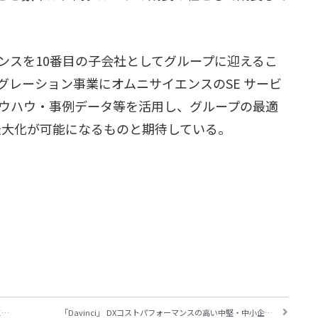
ンスを10番目の子会社としてグループに迎えるこ
グレーション事業にオムニサイエンスのSE サービ
ウハウ・事例データ等を活用し、グループの最適
最大化が可能になるものと期待している。
日本IBM、デジタルサービス・プラットフォーム（DSP）に生成AI拡張機能を追加し、金融機関の生成AI導入と業務変革を促進
「Davinci」 DXコストパフォーマンスの高い中堅・中小企業向けの高機能なエンタープライズ・サーチエンジン ｜三和コムテック