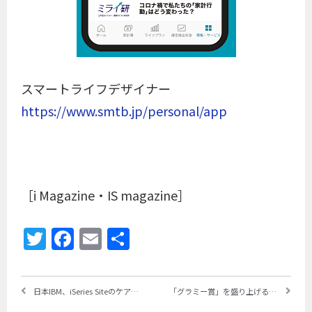
スマートライフデザイナー
https://www.smtb.jp/personal/app
［i Magazine・IS magazine］
Twitter
Facebook
Email
共
有
日本IBM、iSeries Siteのケア・サービスを2023年6月30日に終了 ～パックセンターはライセンス販売を継続し「サポートを継続できるパートナーを募る予定」
「グラミー賞」を盛り上げるユーザー体験をWatsonが提供 ～ライブ映像にインサイトをリアルタイム表示、IBMが「GRAMMY Insights with IBM Watson」を共同開発