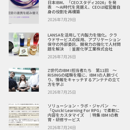
日本IBM、「CEOスタディ2026」を発
表 ～AI時代を見据え、CEOは経営層自
身の役割を再構築
2026年7月29日
LANSAを活用して内製力を強化。クラ
ウドサービスの採用、アプリケーション
保守の外部委託、開発力の強化で人材問
題を解決 ｜釜屋化学工業株式会社
2026年7月26日
Z世代のIBM I担当者たち 第11回 ～
RiSINGの経験を糧に、IBM Iの人脈づく
り、情報をキャッチするアンテナの立て
方を学ぶ
2026年7月25日
ソリューション・ラボ・ジャパン ～
「Quick! Learning For RPG」で柔軟に
内容をカスタマイズ ｜特集 IBM Iの教
育・研修サービス
2026年7月24日