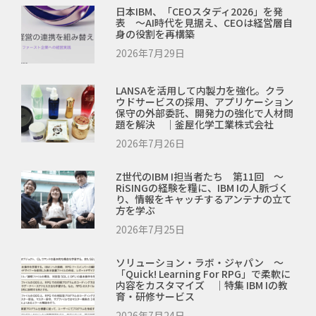
日本IBM、「CEOスタディ2026」を発
表 ～AI時代を見据え、CEOは経営層自
身の役割を再構築
2026年7月29日
LANSAを活用して内製力を強化。クラ
ウドサービスの採用、アプリケーション
保守の外部委託、開発力の強化で人材問
題を解決 ｜釜屋化学工業株式会社
2026年7月26日
Z世代のIBM I担当者たち 第11回 ～
RiSINGの経験を糧に、IBM Iの人脈づく
り、情報をキャッチするアンテナの立て
方を学ぶ
2026年7月25日
ソリューション・ラボ・ジャパン ～
「Quick! Learning For RPG」で柔軟に
内容をカスタマイズ ｜特集 IBM Iの教
育・研修サービス
2026年7月24日