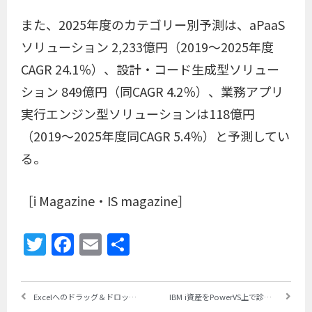
また、2025年度のカテゴリー別予測は、aPaaS
ソリューション 2,233億円（2019～2025年度
CAGR 24.1％）、設計・コード生成型ソリュー
ション 849億円（同CAGR 4.2％）、業務アプリ
実行エンジン型ソリューションは118億円
（2019～2025年度同CAGR 5.4％）と予測してい
る。
［i Magazine・IS magazine］
Twitter
Facebook
Email
共
有
Excelへのドラッグ＆ドロップでDBプログラムを作成 ～ILI総研がノーコードツール「StiLLmDX ｣を発売
IBM i資産をPowerVS上で診断・仕訳する「IBM iシリーズ向けアプリケーション資産近代化PoCサービス」 ～ジーアールソリューションズと日本IBMが提供開始、X-Analysis Advisorを利用