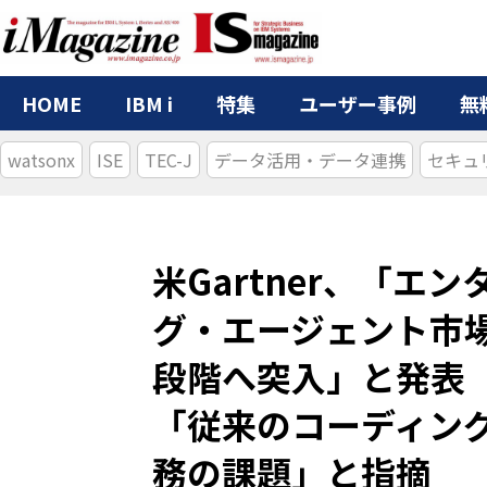
HOME
IBM i
特集
ユーザー事例
無
watsonx
ISE
TEC-J
データ活用・データ連携
セキュ
米Gartner、「エ
グ・エージェント市
段階へ突入」と発表
「従来のコーディン
務の課題」と指摘