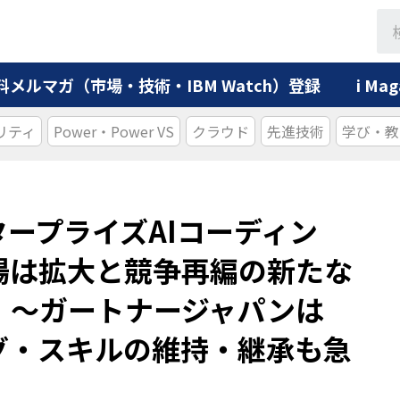
料メルマガ（市場・技術・IBM Watch）登録
i M
リティ
Power・Power VS
クラウド
先進技術
学び・教
ンタープライズAIコーディン
場は拡大と競争再編の新たな
 ～ガートナージャパンは
グ・スキルの維持・継承も急