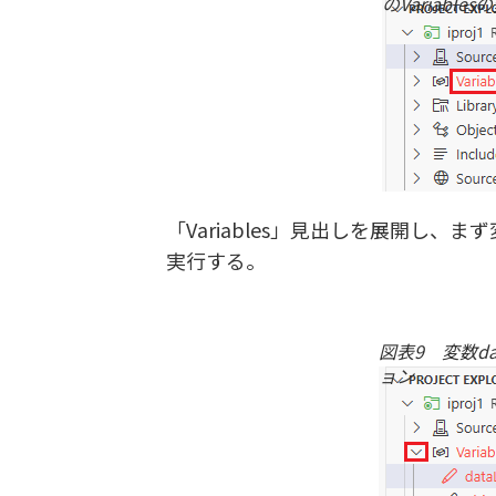
のVariables
「Variables」見出しを展開し、まず変数d
実行する。
図表9 変数da
ョン