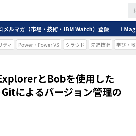
料メルマガ（市場・技術・IBM Watch）登録
i M
リティ
Power・Power VS
クラウド
先進技術
学び・教
t ExplorerとBobを使用した
5＞Gitによるバージョン管理の