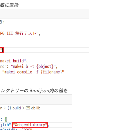
を変数に置換
レクトリーの.ibmi.json内の値を