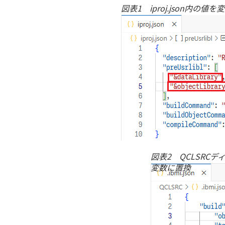
図表1 iproj.json内の値
図表2 QCLSRCディ
変数に置換