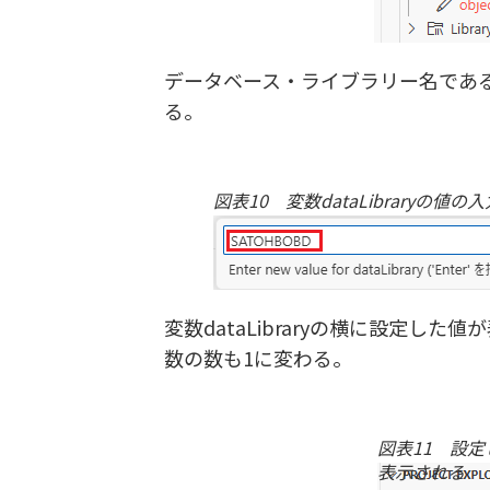
データベース・ライブラリー名である「S
る。
図表10 変数dataLibraryの値の入
変数dataLibraryの横に設定した値
数の数も1に変わる。
図表11 設定し
表示される