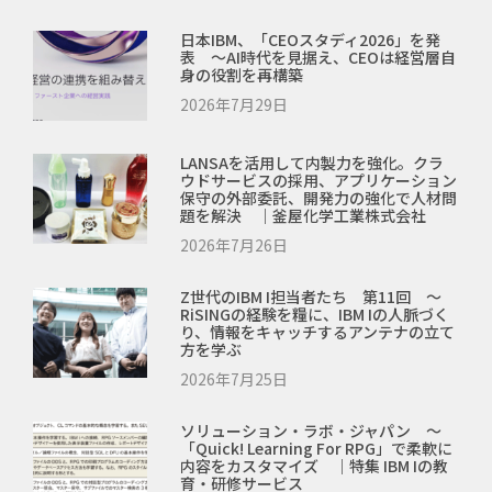
日本IBM、「CEOスタディ2026」を発
表 ～AI時代を見据え、CEOは経営層自
身の役割を再構築
2026年7月29日
LANSAを活用して内製力を強化。クラ
ウドサービスの採用、アプリケーション
保守の外部委託、開発力の強化で人材問
題を解決 ｜釜屋化学工業株式会社
2026年7月26日
Z世代のIBM I担当者たち 第11回 ～
RiSINGの経験を糧に、IBM Iの人脈づく
り、情報をキャッチするアンテナの立て
方を学ぶ
2026年7月25日
ソリューション・ラボ・ジャパン ～
「Quick! Learning For RPG」で柔軟に
内容をカスタマイズ ｜特集 IBM Iの教
育・研修サービス