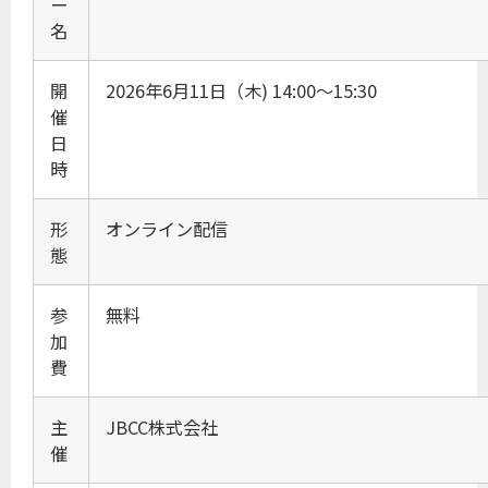
ー
名
開
2026年6月11日（木) 14:00～15:30
催
日
時
形
オンライン配信
態
参
無料
加
費
主
JBCC株式会社
催