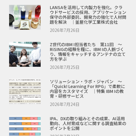
LANSAを活用して内製力を強化。クラ
ウドサービスの採用、アプリケーション
保守の外部委託、開発力の強化で人材問
題を解決 ｜釜屋化学工業株式会社
2026年7月26日
Z世代のIBM I担当者たち 第11回 ～
RiSINGの経験を糧に、IBM Iの人脈づく
り、情報をキャッチするアンテナの立て
方を学ぶ
2026年7月25日
ソリューション・ラボ・ジャパン ～
「Quick! Learning For RPG」で柔軟に
内容をカスタマイズ ｜特集 IBM Iの教
育・研修サービス
2026年7月24日
IPA、DXの取り組みとその成果、AI活用
動向、人材育成などに関する調査結果の
ポイントを公開