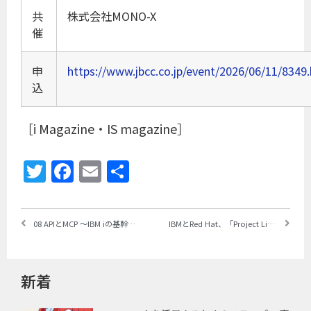
共
株式会社MONO-X
催
申
https://www.jbcc.co.jp/event/2026/06/11/8349
込
［i Magazine・IS magazine］
Twitter
Facebook
Email
共
有
08 APIとMCP ～IBM iの基幹データをAIで活用するためのデータ連携技術｜新・IBM i入門ガイド［コード生成AI編］基本用語
IBMとRed Hat、「Project Lightwell」を発表 ～AI時代におけるオープンソースの未来を再定義するため50億ドルを投資
新着