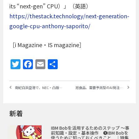
its “next-gen” CPU）」（英語）
https://thestack.technology/next-generation-
google-cpu-anthony-saporito/
［i Magazine・IS magazine］
Twitter
Facebook
Email
共
有
南紀白浜空港で、NEC・凸版印刷など5社が「MR空港体験」の実証実験 ～MR（複合現実）や5G技術を採用、業務環境の創出や来訪者の増大が目的
旭食品、需要予測型のAI発注システムを導入し、作業時間を1/8、欠品を約4割、返品を最大約3割削減 ～日立が構築・導入を支援
新着
IBM Bobを活用するためのステップ ～事
前知識・設定・基本操作 ❶IBM Bobを
使うために知っておくべきこと ｜特集