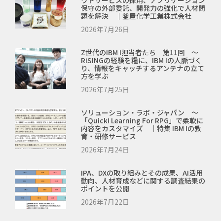
保守の外部委託、開発力の強化で人材問
題を解決 ｜釜屋化学工業株式会社
2026年7月26日
Z世代のIBM I担当者たち 第11回 ～
RiSINGの経験を糧に、IBM Iの人脈づく
り、情報をキャッチするアンテナの立て
方を学ぶ
2026年7月25日
ソリューション・ラボ・ジャパン ～
「Quick! Learning For RPG」で柔軟に
内容をカスタマイズ ｜特集 IBM Iの教
育・研修サービス
2026年7月24日
IPA、DXの取り組みとその成果、AI活用
動向、人材育成などに関する調査結果の
ポイントを公開
2026年7月22日