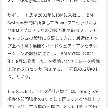
を、「Googleによる引き抜き」と報じている。
サポリート氏は2001年にIBMに入社し、IBM
Systems部門に所属してPowerプロセッサおよ
びIBM Zプロセッサの分岐予測や命令フェッチ、
キャッシュの設計に従事してきた。最近はチッ
プ上へのAIの展開やハードウェア・アクセラレ
ーションの設計に注力し、IBMが昨年（2021
年）8月に発表した、AI推論アクセラレータ搭載
の7nmプロセッサ Telumも、「同氏の成功の1
つ」という。
The Stackは、今回の“引き抜き”は、Googleが
半導体部門強化の1つとして行っている他社トッ
プエンジニア採用の一環で、とくに1チップ上に