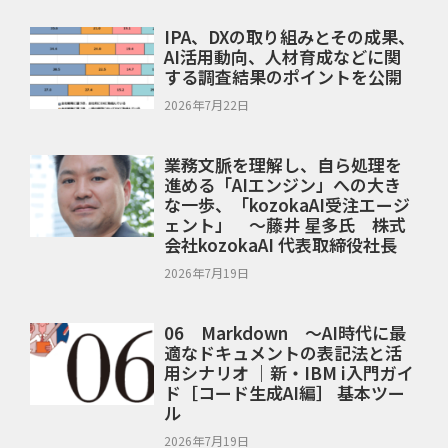
IPA、DXの取り組みとその成果、
AI活用動向、人材育成などに関
する調査結果のポイントを公開
2026年7月22日
業務文脈を理解し、自ら処理を
進める「AIエンジン」への大き
な一歩、「kozokaAI受注エージ
ェント」 ～藤井 星多氏 株式
会社kozokaAI 代表取締役社長
2026年7月19日
06 Markdown ～AI時代に最
適なドキュメントの表記法と活
用シナリオ ｜新・IBM i入門ガイ
ド［コード生成AI編］ 基本ツー
ル
2026年7月19日