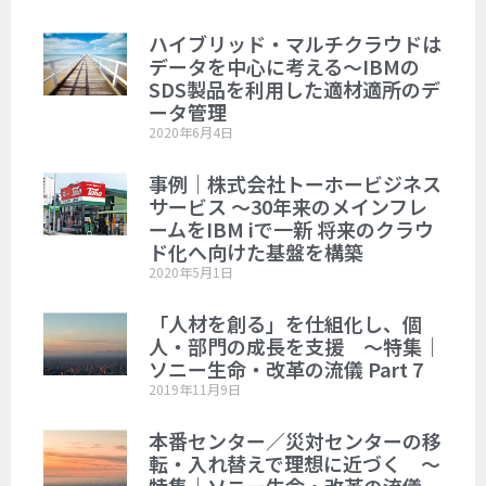
ハイブリッド・マルチクラウドは
データを中心に考える～IBMの
SDS製品を利用した適材適所のデ
ータ管理
2020年6月4日
事例｜株式会社トーホービジネス
サービス ～30年来のメインフレ
ームをIBM iで一新 将来のクラウ
ド化へ向けた基盤を構築
2020年5月1日
「人材を創る」を仕組化し、個
人・部門の成長を支援 ～特集｜
ソニー生命・改革の流儀 Part 7
2019年11月9日
本番センター／災対センターの移
転・入れ替えで理想に近づく ～
特集｜ソニー生命・改革の流儀