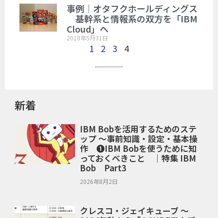
事例｜オタフクホールディングス
基幹系と情報系の双方を「IBM
Cloud」へ
2018年5月31日
1
2
3
4
新着
IBM Bobを活用するためのステ
ップ ～事前知識・設定・基本操
作 ❶IBM Bobを使うために知
っておくべきこと ｜特集 IBM
Bob Part3
2026年8月2日
クレスコ・ジェイキューブ ～