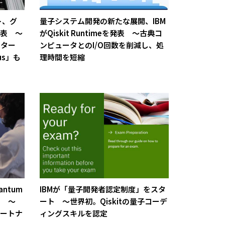
ト、グ
量子システム開発の新たな展開、IBM
公表 ～
がQiskit Runtimeを発表 ～古典コ
ンター
ンピュータとのI/O回数を削減し、処
pus」も
理時間を短縮
antum
IBMが「量子開発者認定制度」をスタ
で ～
ート ～世界初。Qiskitの量子コーデ
パートナ
ィングスキルを認定