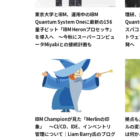
東京大学とIBM、運用中のIBM
理研、
Quantum System Oneに最新の156
Quan
量子ビット「IBM Heronプロセッサ」
スパコ
を導入へ ～今秋にスーパーコンピュ
トウェ
ータMiyabiとの接続計画も
発へ
IBM Championが見た「Merlinの印
拠点も
象」 ～CI/CD、IDE、インベントリ
ルの変
管理について｜Liam Barry氏のブログ
は何か