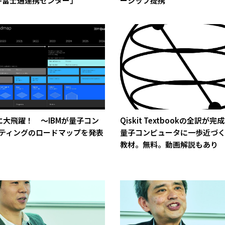
C-富士通連携センター」
ーシップ提携
に大飛躍！ ～IBMが量子コン
Qiskit Textbookの全訳が
ティングのロードマップを発表
量子コンピュータに一歩近づ
教材。無料。動画解説もあり