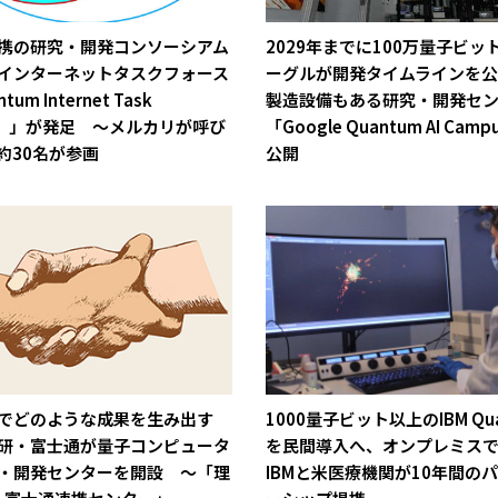
携の研究・開発コンソーシアム
2029年までに100万量子ビッ
インターネットタスクフォース
ーグルが開発タイムラインを
tum Internet Task
製造設備もある研究・開発セ
ce）」が発足 ～メルカリが呼び
「Google Quantum AI Cam
約30名が参画
公開
でどのような成果を生み出す
1000量子ビット以上のIBM Qu
研・富士通が量子コンピュータ
を民間導入へ、オンプレミス
・開発センターを開設 ～「理
IBMと米医療機関が10年間の