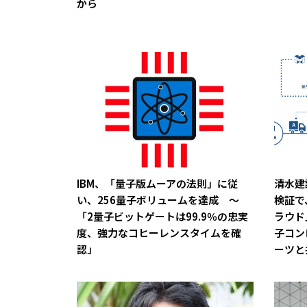
から
IBM、「量子版ムーアの法則」に従
清水建
い、256量子ボリュームを達成 ～
検証で
「2量子ビットゲートは99.9％の忠実
ラウド
度、強力なコヒーレンスタイムを確
子コン
認」
ーツと