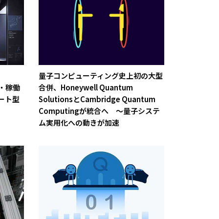
量子コンピューティング史上初の大型
置・稼働
合併、Honeywell Quantum
ート型
SolutionsとCambridge Quantum
Computingが統合へ ～量子システ
ム実用化への動きが加速