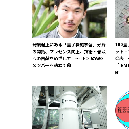
発展途上にある「量子機械学習」分野
100
の開拓、プレゼンス向上、技術・普及
ット・
への貢献をめざして ～TEC-JのWG
発表 
メンバーを訪ねて❸
「IBM 
開