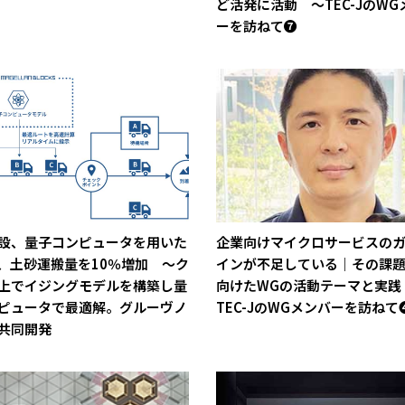
ど活発に活動 ～TEC-JのWG
ーを訪ねて❼
設、量子コンピュータを用いた
企業向けマイクロサービスの
、土砂運搬量を10％増加 ～ク
インが不足している｜その課
上でイジングモデルを構築し量
向けたWGの活動テーマと実践
ピュータで最適解。グルーヴノ
TEC-JのWGメンバーを訪ねて
共同開発