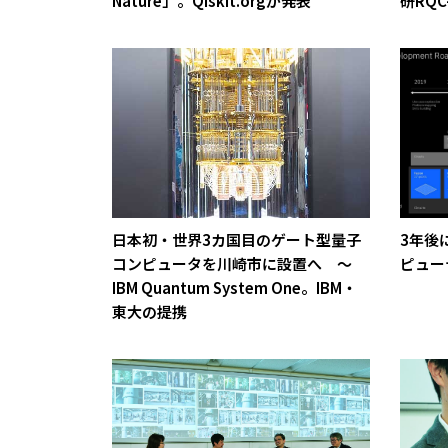
Nature」。Qiskit.orgが発表
研RQ
日本初・世界3カ国目のゲート型量子
3年後
コンピュータを川崎市に設置へ ～
ピュー
IBM Quantum System One。IBM・
東大の提携