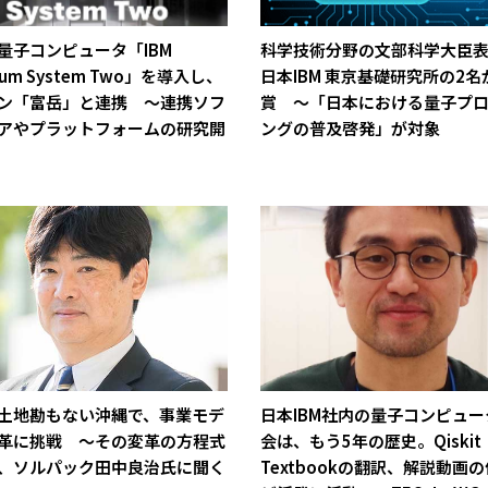
量子コンピュータ「IBM
科学技術分野の文部科学大臣
tum System Two」を導入し、
日本IBM 東京基礎研究所の2名
ン「富岳」と連携 ～連携ソフ
賞 ～「日本における量子プ
アやプラットフォームの研究開
ングの普及啓発」が対象
土地勘もない沖縄で、事業モデ
日本IBM社内の量子コンピュ
革に挑戦 ～その変革の方程式
会は、もう5年の歴史。Qiskit
、ソルパック田中良治氏に聞く
Textbookの翻訳、解説動画