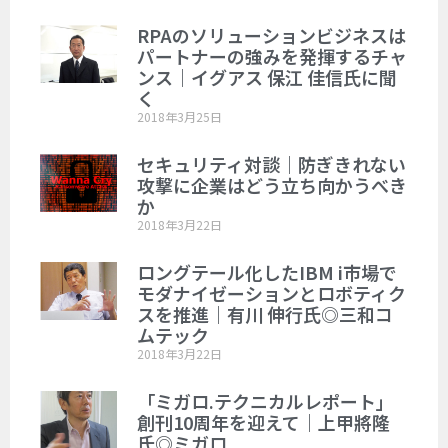
RPAのソリューションビジネスは
パートナーの強みを発揮するチャ
ンス｜イグアス 保江 佳信氏に聞
く
2018年3月25日
セキュリティ対談｜防ぎきれない
攻撃に企業はどう立ち向かうべき
か
2018年3月22日
ロングテール化したIBM i市場で
モダナイゼーションとロボティク
スを推進｜有川 伸行氏◎三和コ
ムテック
2018年3月22日
「ミガロ.テクニカルレポート」
創刊10周年を迎えて｜上甲將隆
氏◎ミガロ.