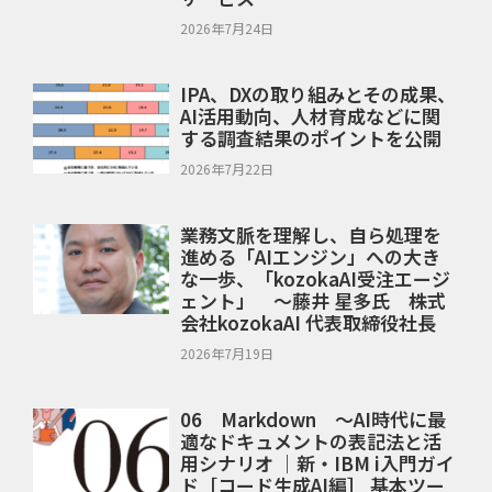
2026年7月24日
IPA、DXの取り組みとその成果、
AI活用動向、人材育成などに関
する調査結果のポイントを公開
2026年7月22日
業務文脈を理解し、自ら処理を
進める「AIエンジン」への大き
な一歩、「kozokaAI受注エージ
ェント」 ～藤井 星多氏 株式
会社kozokaAI 代表取締役社長
2026年7月19日
06 Markdown ～AI時代に最
適なドキュメントの表記法と活
用シナリオ ｜新・IBM i入門ガイ
ド［コード生成AI編］ 基本ツー