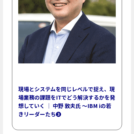
現場とシステムを同じレベルで捉え、現
場業務の課題をITでどう解決するかを発
想していく ｜ 中野 敦夫氏 ～IBM iの若
きリーダーたち❸