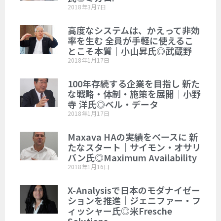
2018年3月7日
高度なシステムは、かえって非効
率を生む 全員が手軽に使えるこ
とこそ本質｜小山昇氏◎武蔵野
2018年1月17日
100年存続する企業を目指し 新た
な戦略・体制・施策を展開｜小野
寺 洋氏◎ベル・データ
2018年1月17日
Maxava HAの実績をベースに 新
たなスタート｜サイモン・オサリ
バン氏◎Maximum Availability
2018年1月16日
X-Analysisで日本のモダナイゼー
ションを推進｜ジェニファー・フ
ィッシャー氏◎米Fresche