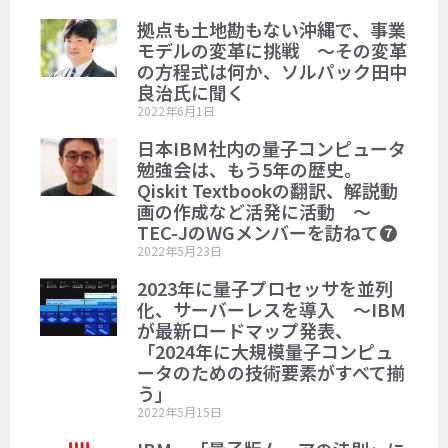
拠点も土地勘もない沖縄で、事業
モデルの変革に挑戦 ～その変革
の方程式は何か、ソルパック田中
良治氏に聞く
2022年6月1日
日本IBM社内の量子コンピュータ
勉強会は、もう5年の歴史。
Qiskit Textbookの翻訳、解説動
画の作成など活発に活動 ～
TEC-JのWGメンバーを訪ねて❼
2022年5月23日
2023年に量子プロセッサを並列
化、サーバーレスを導入 ～IBM
が最新ロードマップ発表、
「2024年に大規模量子コンピュ
ータのための技術要素がすべて揃
う」
2022年5月15日