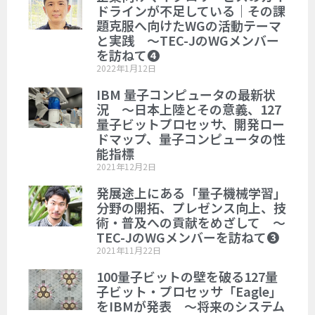
ドラインが不足している｜その課
題克服へ向けたWGの活動テーマ
と実践 ～TEC-JのWGメンバー
を訪ねて❹
2022年1月12日
IBM 量子コンピュータの最新状
況 ～日本上陸とその意義、127
量子ビットプロセッサ、開発ロー
ドマップ、量子コンピュータの性
能指標
2021年12月2日
発展途上にある「量子機械学習」
分野の開拓、プレゼンス向上、技
術・普及への貢献をめざして ～
TEC-JのWGメンバーを訪ねて❸
2021年11月22日
100量子ビットの壁を破る127量
子ビット・プロセッサ「Eagle」
をIBMが発表 ～将来のシステム