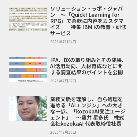
ソリューション・ラボ・ジャパ
ン ～「Quick! Learning for
RPG」で柔軟に内容をカスタマ
イズ ｜特集 IBM iの教育・研修
サービス
2026年7月24日
IPA、DXの取り組みとその成果、
AI活用動向、人材育成などに関
する調査結果のポイントを公開
2026年7月22日
業務文脈を理解し、自ら処理を
進める「AIエンジン」への大き
な一歩、「kozokaAI受注エージ
ェント」 ～藤井 星多氏 株式
会社kozokaAI 代表取締役社長
2026年7月19日