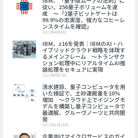
IBM、「量子版ムーアの法則」に
従い、256量子ボリュームを達
成 ～「2量子ビットゲートは
99.9％の忠実度、強力なコヒーレ
ンスタイムを確認」
2022年4月8日
IBM、z16を発表｜IBMのAI・ハ
イブリッドクラウド戦略を体現す
るメインフレーム ～トランザク
ション処理中にリアルタイムAI推
論処理をセキュアに実現
2022年4月7日
清水建設、量子コンピュータを用
いた検証で、土砂運搬量を10％
増加 ～クラウド上でイジングモ
デルを構築し量子コンピュータで
最適解。グルーヴノーツと共同開
発
2022年1月18日
企業向けマイクロサービスのガイ