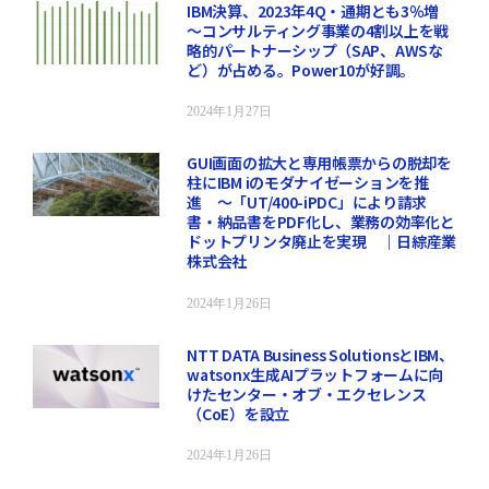
IBM決算、2023年4Q・通期とも3％増
～コンサルティング事業の4割以上を戦
略的パートナーシップ（SAP、AWSな
ど）が占める。Power10が好調。
2024年1月27日
GUI画面の拡大と専用帳票からの脱却を
柱にIBM iのモダナイゼーションを推
進 ～「UT/400-iPDC」により請求
書・納品書をPDF化し、業務の効率化と
ドットプリンタ廃止を実現 ｜日綜産業
株式会社
2024年1月26日
NTT DATA Business SolutionsとIBM、
watsonx生成AIプラットフォームに向
けたセンター・オブ・エクセレンス
（CoE）を設立
2024年1月26日