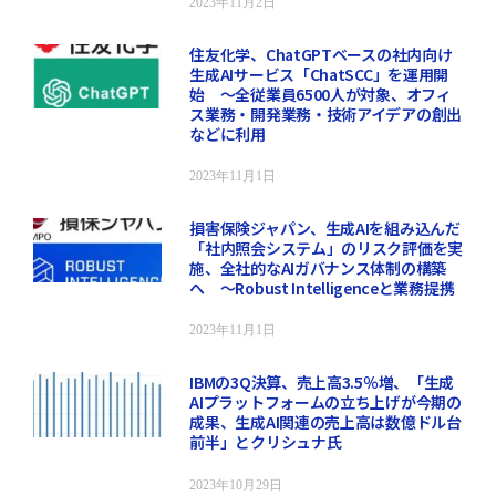
2023年11月2日
住友化学、ChatGPTベースの社内向け
生成AIサービス「ChatSCC」を運用開
始 ～全従業員6500人が対象、オフィ
ス業務・開発業務・技術アイデアの創出
などに利用
2023年11月1日
損害保険ジャパン、生成AIを組み込んだ
「社内照会システム」のリスク評価を実
施、全社的なAIガバナンス体制の構築
へ ～Robust Intelligenceと業務提携
2023年11月1日
IBMの3Q決算、売上高3.5％増、「生成
AIプラットフォームの立ち上げが今期の
成果、生成AI関連の売上高は数億ドル台
前半」とクリシュナ氏
2023年10月29日