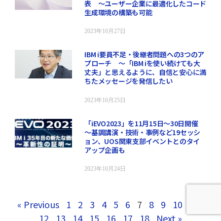
表 ～ユーザー企業に最適化したコード
生成環境の構築も可能
2023年10月27日
IBM i要員不足・後継者問題への3つのア
プローチ ～「IBM iを使い続けても大
丈夫」と思えるように、自信と安心に満
ちたメッセージを発信したい
2023年10月25日
「iEVO2023」を11月15日～30日開催
～基調講演・技術・事例など19セッシ
ョン、UOS関東支部イベントとのタイ
アップ企画も
2023年10月24日
« Previous
1
2
3
4
5
6
7
8
9
10
11
12
13
14
15
16
17
18
Next »