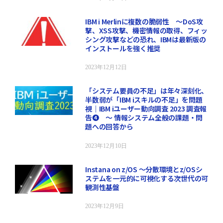
IBM i Merlinに複数の脆弱性 ～DoS攻
撃、XSS攻撃、機密情報の取得、フィッ
シング攻撃などの恐れ、IBMは最新版の
インストールを強く推奨
2023年12月12日
「システム要員の不足」は年々深刻化、
半数弱が「IBM iスキルの不足」を問題
視｜IBM iユーザー動向調査 2023 調査報
告❹ ～ 情報システム全般の課題・問
題への回答から
2023年12月10日
Instana on z/OS ～分散環境とz/OSシ
ステムを一元的に可視化する次世代の可
観測性基盤
2023年12月9日