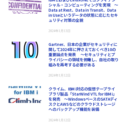
シャル・コンピューティングを実現 ～
Data at Rest、Data in Transit、Data
in Useというデータの状態に応じたセキ
ュリティ対策の全貌
2024年1月13日
Gartner、日本の企業がセキュリティに
関して2024年に押さえておくべき10の
重要論点を発表 ～セキュリティとプ
ライバシーの領域を俯瞰し、自社の取り
組みを再考する必要がある
2024年1月12日
クライム、IBM i対応の仮想テープライ
ブラリ製品「StarWind VTL for IBM i」
を発売 ～WindowsベースのSATAディ
スクとAWSなどのクラウドストレージ
へのバックアップ機能を装備
2024年1月12日