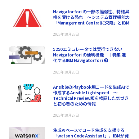
Navigator for iの一部の脆弱性、特権昇
格を受ける恐れ ～システム管理機能の
「Management Centralに欠陥」とIBM
2023年10月28日
5250エミュレータでは実行できない
Navigator for iの便利機能 ｜特集 進
化するIBM Navigator for i ❷
2023年10月28日
AnsibleのPlaybook用コードを生成AIで
作成するAnsible Lightspeed ～
Technical Preview版を検証した気づき
と初心者のための情報
2023年10月27日
生成AIベースでコード生成を支援する
「watson Code Assistant」、IBMが発