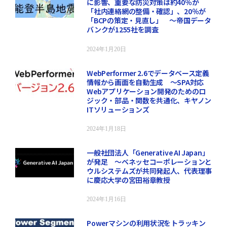
に影響、重要な防災対策は約40％が
「社内連絡網の整備・確認」、20％が
「BCPの策定・見直し」 ～帝国データ
バンクが1255社を調査
2024年1月20日
WebPerformer 2.6でデータベース定義
情報から画面を自動生成 ～SPA対応
Webアプリケーション開発のためのロ
ジック・部品・関数を共通化、キヤノン
ITソリューションズ
2024年1月18日
一般社団法人「Generative AI Japan」
が発足 ～ベネッセコーポレーションと
ウルシステムズが共同発起人、代表理事
に慶応大学の宮田裕章教授
2024年1月16日
Powerマシンの利用状況をトラッキン