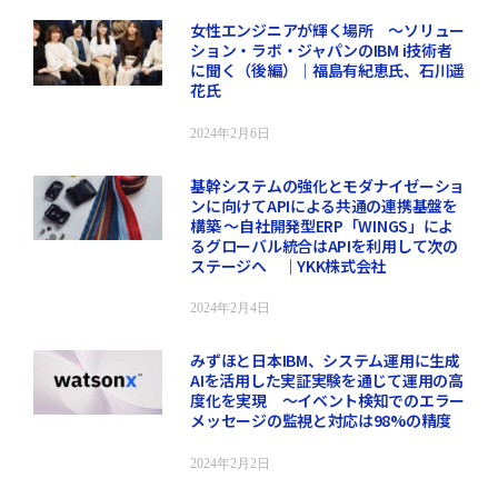
女性エンジニアが輝く場所 ～ソリュー
ション・ラボ・ジャパンのIBM i技術者
に聞く（後編）｜福島有紀恵氏、石川遥
花氏
2024年2月6日
基幹システムの強化とモダナイゼーショ
ンに向けてAPIによる共通の連携基盤を
構築 ～自社開発型ERP「WINGS」によ
るグローバル統合はAPIを利用して次の
ステージへ ｜YKK株式会社
2024年2月4日
みずほと日本IBM、システム運用に生成
AIを活用した実証実験を通じて運用の高
度化を実現 ～イベント検知でのエラー
メッセージの監視と対応は98%の精度
2024年2月2日