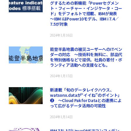
グするための新機能「Powerセグメン
ト・フィーチャー・インジケータ・コー
ド」をデフォルトで搭載、IBMが発表
～IBM iはPower10モデル、IBM i 7.4／
7.5が対象
2024年1月16日
能登半島地震の被災ユーザーへのITベン
ダーの対応 ～技術料を無料に、部品代
を特別価格などで提供。社員の寄付・ボ
ランティア活動への支援なども。
2024年1月15日
新連載「旬のデータレイクハウス、
watsonx.dataが“イイね”のポイント」
❷ ～Cloud Pak for Dataとの連携によ
って広がるデータ活用の可能性
2024年1月14日
IBM ZおよびLinuxONEでコンフィデン