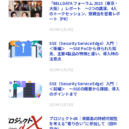
「BELLDATA フォーラム 2023（東京・
大阪）」レポート ～2つの講演、4人
のトークセッション、懇親会を密着レポ
ート［PR］
2023年12月24日
SSE（Security Service Edge）入門 ｜
＜後編＞ ～SSE PoCから得られた知
見、主要4製品の特徴と違い、導入時の
注意点
2023年12月23日
SSE（Security Service Edge）入門 ｜
＜前編＞ ～SSEの概要から課題、導入
のポイントまで
2023年12月23日
プロジェクトdX｜来間島の持続可能性
を考える“寄り合い”に参加して（田中
良治）