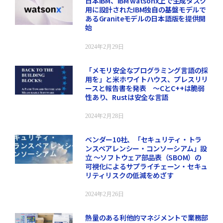
日本IBM、IBM watsonx上で生成タスク
用に設計されたIBM独自の基盤モデルで
あるGraniteモデルの日本語版を提供開
始
2024年2月29日
「メモリ安全なプログラミング言語の採
用を」と米ホワイトハウス、プレスリリ
ースと報告書を発表 ～CとC++は脆弱
性あり、Rustは安全な言語
2024年2月28日
ベンダー10社、「セキュリティ・トラ
ンスペアレンシー・コンソーシアム」設
立 ～ソフトウェア部品表（SBOM）の
可視化によるサプライチェーン・セキュ
リティリスクの低減をめざす
2024年2月26日
熱量のある利他的マネジメントで業務部