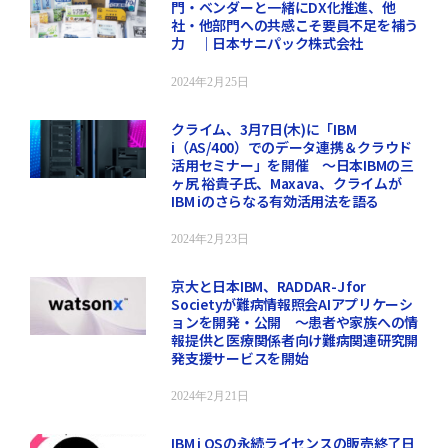
門・ベンダーと一緒にDX化推進、他
社・他部門への共感こそ要員不足を補う
力 ｜日本サニパック株式会社
2024年2月25日
クライム、3月7日(木)に「IBM
i（AS/400）でのデータ連携＆クラウド
活用セミナー」を開催 ～日本IBMの三
ヶ尻 裕貴子氏、Maxava、クライムが
IBM iのさらなる有効活用法を語る
2024年2月23日
京大と日本IBM、RADDAR-J for
Societyが難病情報照会AIアプリケーシ
ョンを開発・公開 ～患者や家族への情
報提供と医療関係者向け難病関連研究開
発支援サービスを開始
2024年2月21日
IBM i OSの永続ライセンスの販売終了日