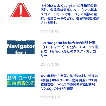
IBM Db2 Web Query for iに多種類の脆
弱性。危険度は最高レベル（CVSS基本
スコア：9.8）～セキュリティ制限の回
避、任意コードの実行、機密情報を取得
される恐れ
2024年1月12日
IBM Navigator for iの今後の拡張計画
（ロードマップ）を公表、IBM ～作業
管理、My Workなどのタスク・カテゴ
リー
2024年1月10日
全20業種から回答、製造は4割、流通は
2割強｜IBM iユーザー動向調査 2023 調
査報告❻ ～利用中の開発言語はRPG
ⅣとSQLの伸びが顕著
2023年12月24日