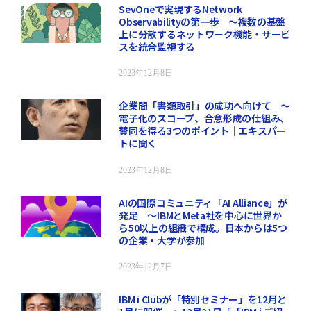
SevOneで実現するNetwork
Observabilityの第一歩 ～複数の基盤
上に分散するネットワーク機能・サービ
スを統合監視する
2023年12月8日
企業間「書類取引」の成功へ向けて ～
電子化のスコープ、合意形成の仕組み、
賛同を得る3つのポイント｜エキスパー
トに聞く
2023年12月8日
AIの国際コミュニティ「AI Alliance」が
発足 ～IBMとMeta社を中心に世界か
ら50以上の組織で構成。日本からは5つ
の企業・大学が参加
2023年12月7日
IBM i Clubが「特別セミナー」を12月と