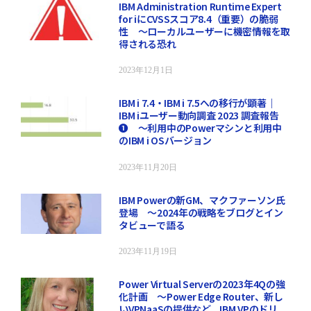
IBM Administration Runtime Expert
for iにCVSSスコア8.4（重要）の脆弱
性 ～ローカルユーザーに機密情報を取
得される恐れ
2023年12月1日
IBM i 7.4・IBM i 7.5への移行が顕著｜
IBM iユーザー動向調査 2023 調査報告
❶ ～利用中のPowerマシンと利用中
のIBM i OSバージョン
2023年11月20日
IBM Powerの新GM、マクファーソン氏
登場 ～2024年の戦略をブログとイン
タビューで語る
2023年11月19日
Power Virtual Serverの2023年4Qの強
化計画 ～Power Edge Router、新し
いVPNaaSの提供など。IBM VPのドリ