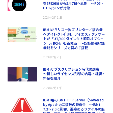
を3月26日から5月7日へ延期 ～P05・
P10マシンが対象
2024年2月21日
IBM iからリコー製プリンター／複合機
へダイレクト印刷、アイエステクノポー
トが「UT/400 ダイレクト印刷オプショ
ン for RCH」を新発売 ～認証情報登録
機能をシリーズで初めて搭載
2024年2月21日
IBM iサブスクリプション時代の到来
～新しいライセンス形態の内容・経緯・
料金を紹介
2024年2月17日
IBM i用のIBM HTTP Server（powered
by Apache)に複数の脆弱性 ～IBM i
7.2～7.5に影響。悪意あるファイルの無