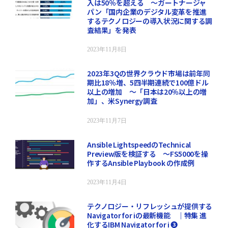
入は50％を超える ～ガートナージャ
パン「国内企業のデジタル変革を推進
するテクノロジーの導入状況に関する調
査結果」を発表
2023年11月8日
2023年3Qの世界クラウド市場は前年同
期比18％増、5四半期連続で100億ドル
以上の増加 ～「日本は20％以上の増
加」、米Synergy調査
2023年11月7日
Ansible LightspeedのTechnical
Preview版を検証する ～FS5000を操
作するAnsible Playbook の作成例
2023年11月4日
テクノロジー・リフレッシュが提供する
Navigator for iの最新機能 ｜特集 進
化するIBM Navigator for i ❸