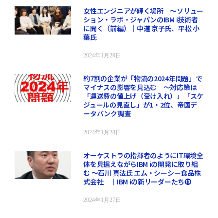
女性エンジニアが輝く場所 ～ソリュー
ション・ラボ・ジャパンのIBM i技術者
に聞く（前編）｜中道 京子氏、平松 小
葉氏
2024年1月29日
約7割の企業が「物流の2024年問題」で
マイナスの影響を見込む ～対応策は
「運送費の値上げ（受け入れ）」「スケ
ジュールの見直し」が1・2位、帝国デ
ータバンク調査
2024年1月28日
オーケストラの指揮者のようにIT環境全
体を見据えながらIBM iの開発に取り組
む ～石川 真法氏 エム・シーシー食品株
式会社 ｜IBM iの新リーダーたち➓
2024年1月27日