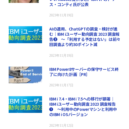
ス・コンティ氏が公表
2023年11月19日
AIの適用、ChatGPTの調査・検討が進
む｜IBM iユーザー動向調査 2023 調査報
告❷ ～「利用する予定はない」は前々
回調査より約30ポイント減
2023年11月19日
IBM Power8サーバーの保守サービス終
了に向けた計画［PR］
2023年11月17日
IBM i 7.4・IBM i 7.5への移行が顕著｜
IBM iユーザー動向調査 2023 調査報告
❶ ～利用中のPowerマシンと利用中
のIBM i OSバージョン
2023年11月12日