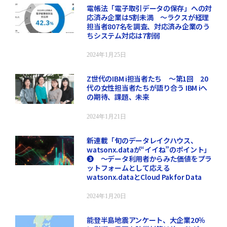
電帳法「電子取引データの保存」への対
応済み企業は5割未満 ～ラクスが経理
担当者807名を調査、対応済み企業のう
ちシステム対応は7割弱
2024年1月25日
Z世代のIBM i担当者たち ～第1回 20
代の女性担当者たちが語り合う IBM iへ
の期待、課題、未来
2024年1月21日
新連載「旬のデータレイクハウス、
watsonx.dataが“イイね”のポイント」
❸ ～データ利用者からみた価値をプラ
ットフォームとして応える
watsonx.dataとCloud Pak for Data
2024年1月20日
能登半島地震アンケート、大企業20％