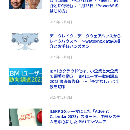
1月に開催 ～12月21日「「IBM i ご紹
介とDX事例」、1月25日「PowerVSの
はじめ方」
2023年12月6日
データレイク／データウェアハウスから
レイクハウスへ ～watsonx.dataの紹
介とお手軽ハンズオン
2023年12月6日
IBM iのクラウド化は、小企業と大企業
で顕著な動き｜IBM iユーザー動向調査
2023 調査報告❸ ～「予定なし」は半
数を切る
2023年12月3日
ILERPGをテーマにした「Advent
Calendar 2023」スタート、中部システ
ムを中心にしたIBM iエンジニア