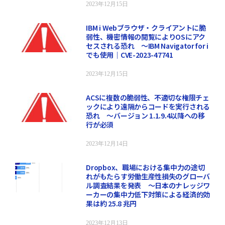
2023年12月15日
IBM i Webブラウザ・クライアントに脆
弱性、機密情報の閲覧によりOSにアク
セスされる恐れ ～IBM Navigator for i
でも使用｜CVE-2023-47741
2023年12月15日
ACSに複数の脆弱性、不適切な権限チェ
ックにより遠隔からコードを実行される
恐れ ～バージョン 1.1.9.4以降への移
行が必須
2023年12月14日
Dropbox、職場における集中力の途切
れがもたらす労働生産性損失のグローバ
ル調査結果を発表 ～日本のナレッジワ
ーカーの集中力低下対策による経済的効
果は約 25.8 兆円
2023年12月13日