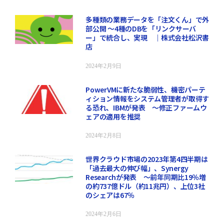
多種類の業務データを「注文くん」で外
部公開 ～4種のDBを「リンクサーバ
ー」で統合し、実現 ｜株式会社松沢書
店
2024年2月9日
PowerVMに新たな脆弱性、機密パーテ
ィション情報をシステム管理者が取得す
る恐れ、IBMが発表 ～修正ファームウ
ェアの適用を推奨
2024年2月8日
世界クラウド市場の2023年第4四半期は
「過去最大の伸び幅」、Synergy
Researchが発表 ～前年同期比19％増
の約737億ドル（約11兆円）、上位3社
のシェアは67％
2024年2月6日